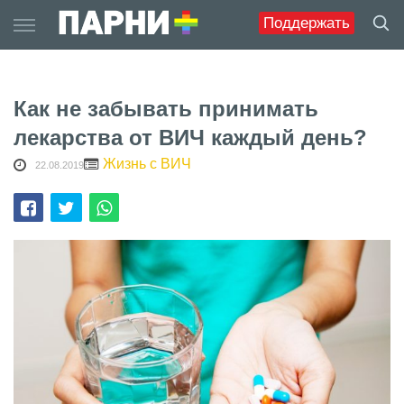
Skip
Поддержать
to
content
Как не забывать принимать
лекарства от ВИЧ каждый день?
Жизнь с ВИЧ
22.08.2019