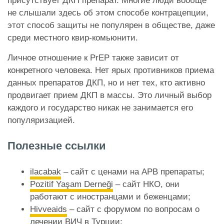
присутствует ДКП препарат. Многие люди вообще
не слышали здесь об этом способе контрацепции,
этот способ защиты не популярен в обществе, даже
среди местного квир-комьюнити.
Личное отношение к PrEP также зависит от
конкретного человека. Нет ярых противников приема
данных препаратов ДКП, но и нет тех, кто активно
продвигает прием ДКП в массы. Это личный выбор
каждого и государство никак не занимается его
популяризацией.
Полезные ссылки
ilacabak
– сайт с ценами на АРВ препараты;
Pozitif Yaşam Derneği
– сайт НКО, они
работают
с иностранцами и беженцами;
Hivveaids
– сайт с форумом по вопросам о
лечении ВИЧ в Турции;