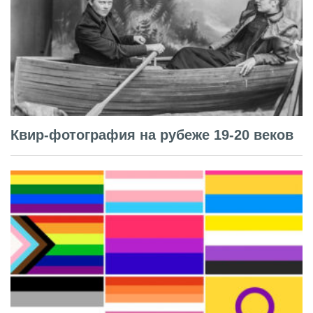
Квир-фотография на рубеже 19-20 веков