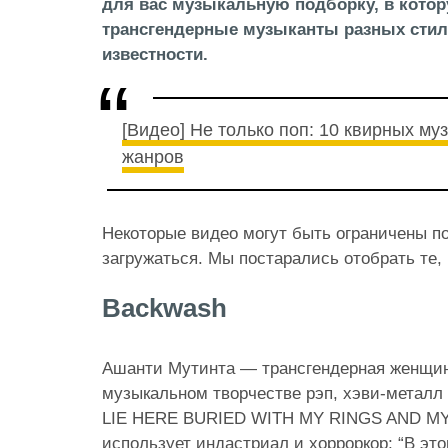
для вас музыкальную подборку, в кото
трансгендерные музыканты разных стил
известности.
[Видео] Не только поп: 10 квирных му
жанров
Некоторые видео могут быть ограничены по
загружаться. Мы постарались отобрать те,
Backwash
Ашанти Мутинта — трансгендерная женщин
музыкальном творчестве рэп, хэви-металл и
LIE HERE BURIED WITH MY RINGS AND MY
использует индастриал и хорроркор; “В эт