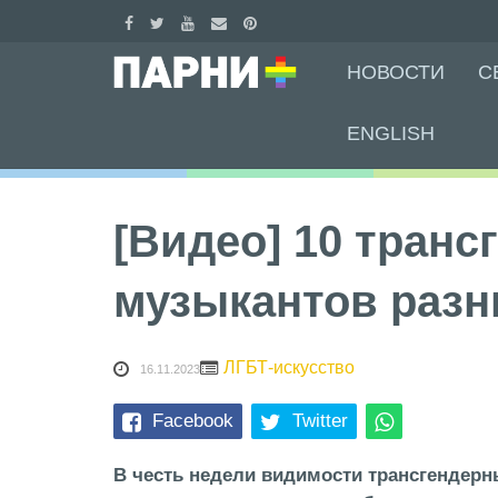
Skip
НОВОСТИ
С
to
content
ENGLISH
[Видео] 10 тран
музыкантов разн
ЛГБТ-искусство
16.11.2023
Facebook
Twitter
В честь недели видимости трансгендер