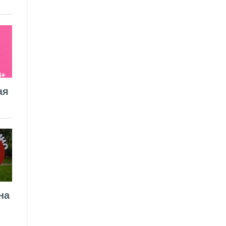
ая
на