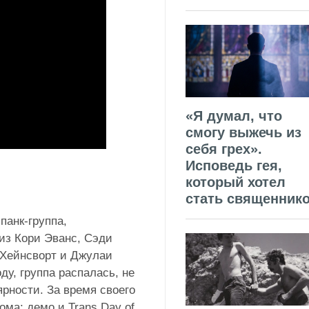
«Я думал, что
смогу выжечь из
себя грех».
Исповедь гея,
который хотел
стать священник
панк-группа,
из Кори Эванс, Сэди
а Хейнсворт и Джулаи
ду, группа распалась, не
рности. За время своего
ома: демо и Trans Day of