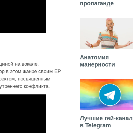
пропаганде
Анатомия
манерности
щиной на вокале,
ор в этом жанре своим EP
роектом, посвященным
утреннего конфликта.
Лучшие гей-кана
в Telegram