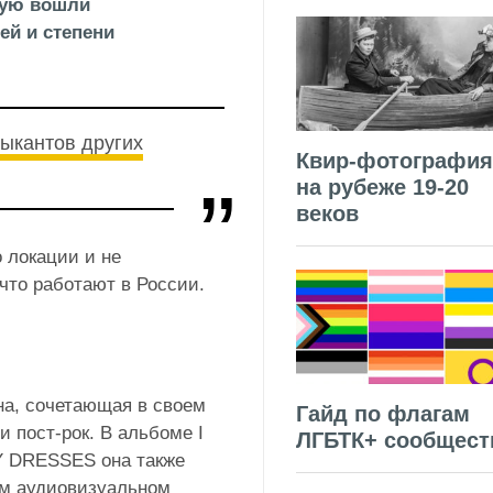
рую вошли
ей и степени
зыкантов других
Квир-фотография
на рубеже 19-20
веков
 локации и не
 что работают в России.
а, сочетающая в своем
Гайд по флагам
 пост-рок. В альбоме I
ЛГБТК+ сообщест
 DRESSES она также
ом аудиовизуальном