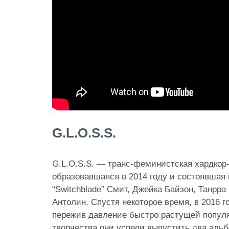
G.L.O.S.S.
G.L.O.S.S. — транс-феминистская хардкор-
образовавшаяся в 2014 году и состоявшая 
“Switchblade” Смит, Джейка Байзон, Танрр
Антолин. Спустя некоторое время, в 2016 го
пережив давление быстро растущей популя
творчества они успели выпустить два альб