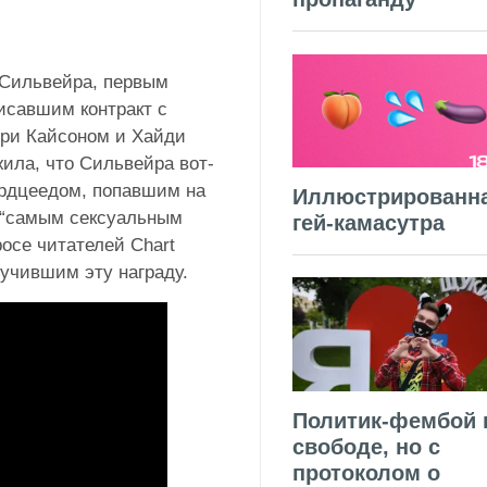
 Сильвейра, первым
исавшим контракт с
ри Кайсоном и Хайди
жила, что Сильвейра вот-
ердцеедом, попавшим на
Иллюстрированн
 “самым сексуальным
гей-камасутра
осе читателей Chart
лучившим эту награду.
Политик-фембой 
свободе, но с
протоколом о