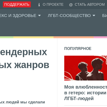
ПОДДЕРЖАТЬ
О ПРОЕКТЕ
СТАТЬ АВТОРОМ
ЕКС И ЗДОРОВЬЕ
ЛГБТ-СООБЩЕСТВО
Б
сгендерных
ПОПУЛЯРНОЕ
ых жанров
Моя влюбленнос
в гетеро: истории
ЛГБТ-людей
ных людей мы сделали