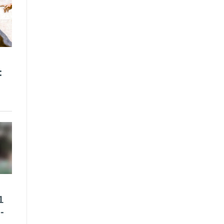
:
1
-