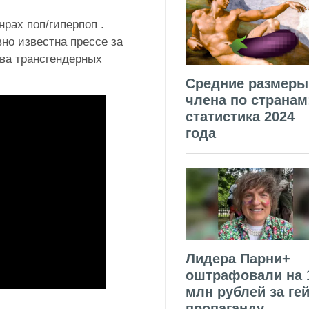
рах поп/гиперпоп .
но известна прессе за
ава трансгендерных
Средние размеры
члена по странам
статистика 2024
года
Лидера Парни+
оштрафовали на 
млн рублей за гей
пропаганду