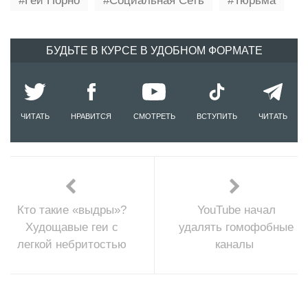
Гей Порно
Социальная Сеть
Тюрьма
БУДЬТЕ В КУРСЕ В УДОБНОМ ФОРМАТЕ
ЧИТАТЬ
НРАВИТСЯ
СМОТРЕТЬ
ВСТУПИТЬ
ЧИТАТЬ
Кто такие «выдры»?
YouTube начал
Худощавые геи с
удалять гомофобные
легкой небритостью
каналы