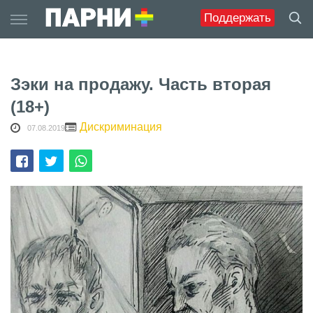
Skip
Поддержать
to
content
Зэки на продажу. Часть вторая
(18+)
Дискриминация
07.08.2019