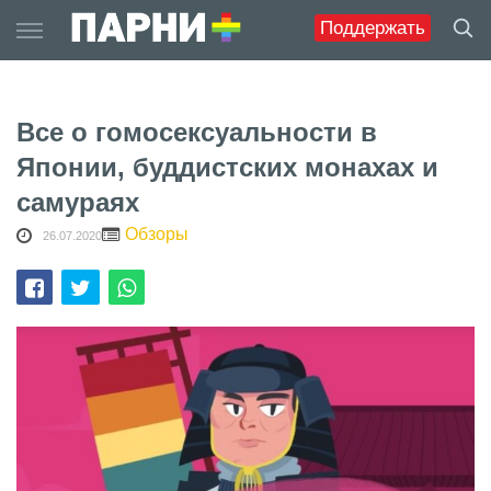
Skip
Поддержать
to
content
Все о гомосексуальности в
Японии, буддистских монахах и
самураях
Обзоры
26.07.2020