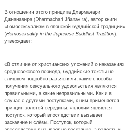
В отношении этого принципа Дхармачари
Джнанавира (Dharmachari Jñanavira), автор книги
«Гомосексуализм в японской буддийской традиции»
(
Homosexuality in the Japanese Buddhist Tradition
),
утверждает:
«В отличие от христианских уложений о наказаниях
средневекового периода, буддийские тексты не
слишком подробно разъясняли, какие способы
получения сексуального удовольствия являются
правильными, а какие неправильными. Как и в
случае с другими поступками, к ним применяется
принцип золотой середины: «плохим является
поступок, который впоследствии вызывает
раскаяние и слёзы. Поступок, который
впоследствии вызывает не раскаяние, а радость и