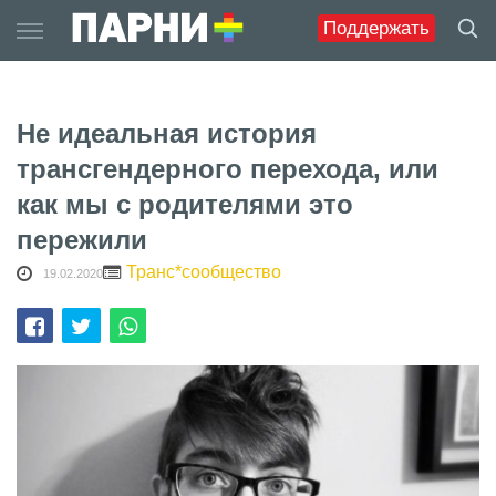
Skip
Поддержать
to
content
Не идеальная история
трансгендерного перехода, или
как мы с родителями это
пережили
Транс*сообщество
19.02.2020