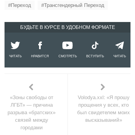
Переход
Трансгендерный Переход
БУДЬТЕ В КУРСЕ В УДОБНОМ ФОРМАТЕ
ЧИТАТЬ
НРАВИТСЯ
СМОТРЕТЬ
ВСТУПИТЬ
ЧИТАТЬ
«Зоны свободы от
Volodya.xxl: «Я прошу
ЛГБТ» — причина
прощения у всех, кто
разрыва «братских»
был свидетелем моих
связей между
высказываний»
городами