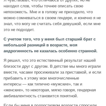
Я чувствовал, что отличаюсь от других, но не
находил слов, чтобы точнее описать свою
непохожесть. Мне и в голову не приходило, что
можно сомневаться в своем гендере, и конечно я не
знал, что могу не считать себя девушкой, если мне
это не подходит.
С учетом того, что у меня был старший брат с
небольшой разницей в возрасте, моя
андрогинность не казалась особенно странной.
Я решил, что это естественный результат нашей
близости друг с другом. В детстве мы много играли
вместе, часами просиживали за приставкой, и если
прибавить к этому мои многочисленные
интересы — как типично «мужские», так и
«женские», то некоторая, мягко говоря, гендерная
амбивалентность становится понятной.
Если бы меня в подростковом возрасте спросили,