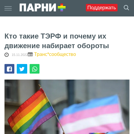
Skip
Поддержать
to
content
Кто такие ТЭРФ и почему их
движение набирает обороты
Транс*сообщество
15.11.2022