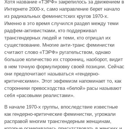
Хотя название «ТЭРФ» закрепилось за движением в
Интернете 2000-х, само направление берет начало
из радикальных феминистских кругов 1970-х.
Именно в это время случился раздел между теми
радфем-активистками, кто поддерживал
трансгендерных людей и теми, кто отрицал их
существование. Многие анти-транс феминистки
считают слово «ТЭРФ» ругательством, однако
большое количество их сторонниц, наоборот, видит
в нем точную формулировку своей позиции. Сейчас
они предпочитают называться «гендерно-
критическими». Этот эвфемизм напоминает то, как
сторонники превосходства «белой» расы называют
себя «расовыми реалистами».
В начале 1970-х группы, впоследствие известные
как гендерно-критические феминистки, угрожали
расправой многим трансгендерным женщинам,
которые осмеливались присутствовать в женских и