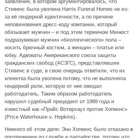
заявление, в котором аргументировалось, что
Стивенс была уволена Harris Funeral Homes не из-
за её гендерной идентичности, а по причине
неповиновения дресс-коду компании, который
обязывает мужчин – и под этим термином Минюст
подразумевал мужчин «биологического» пола –
носить брючный костюм, а женщин – платье или
юбку. Адвокаты Американского союза защиты
гражданских свобод (АСЗГС), представлявшие
Стивенс в суде, в свою очередь ответили, что их
клиентка была уволена потому, что не выполняла
гендерной роли, которую от нее ожидал
работодатель. Таким образом работодатель
нарушил судебный прецедент от 1989 года и
известный как «Прайс Вотерхауз против Хопкинс»
(Price Waterhouse v. Hopkins).
Немного об этом деле: Энн Хопкинс было отказано в
продвижении по службе и партнёрстве, потому что