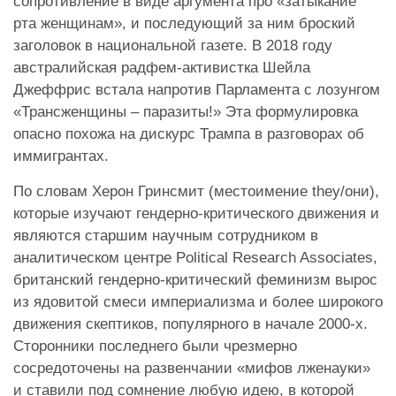
сопротивление в виде аргумента про «затыкание
рта женщинам», и последующий за ним броский
заголовок в национальной газете. В 2018 году
австралийская радфем-активистка Шейла
Джеффрис встала напротив Парламента с лозунгом
«Трансженщины – паразиты!» Эта формулировка
опасно похожа на дискурс Трампа в разговорах об
иммигрантах.
По словам Херон Гринсмит (местоимение they/они),
которые изучают гендерно-критического движения и
являются старшим научным сотрудником в
аналитическом центре Political Research Associates,
британский гендерно-критический феминизм вырос
из ядовитой смеси империализма и более широкого
движения скептиков, популярного в начале 2000-х.
Сторонники последнего были чрезмерно
сосредоточены на развенчании «мифов лженауки»
и ставили под сомнение любую идею, в которой