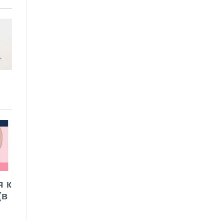
я к
(в