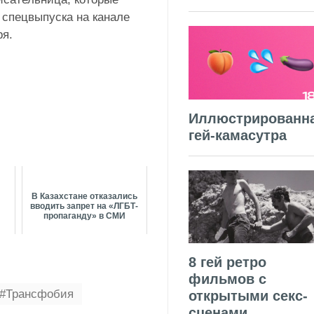
спецвыпуска на канале
ря.
Иллюстрированн
гей-камасутра
ш
В Казахстане отказались
вводить запрет на «ЛГБТ-
пропаганду» в СМИ
8 гей ретро
фильмов с
Трансфобия
открытыми секс-
сценами