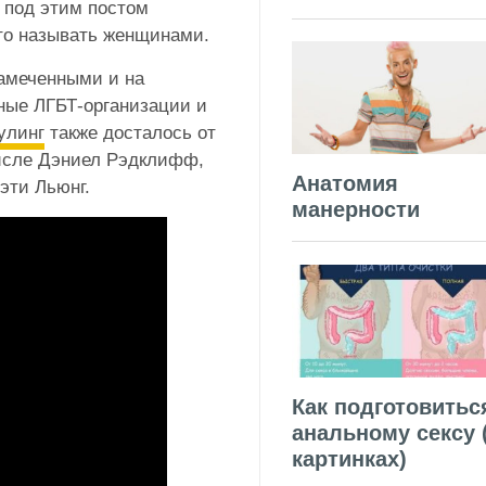
 под этим постом
то называть женщинами.
замеченными и на
ные ЛГБТ-организации и
улинг
также досталось от
числе Дэниел Рэдклифф,
Анатомия
Кэти Льюнг.
манерности
Как подготовитьс
анальному сексу 
картинках)