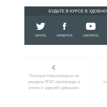
БУДЬТЕ В КУРСЕ В УДОБН
ЧИТАТЬ
НРАВИТСЯ
СМОТРЕТЬ
Полиция Новосибирска не
увидела ЛГБТ-пропаганду в
с
клипе о «дружбе девушек»