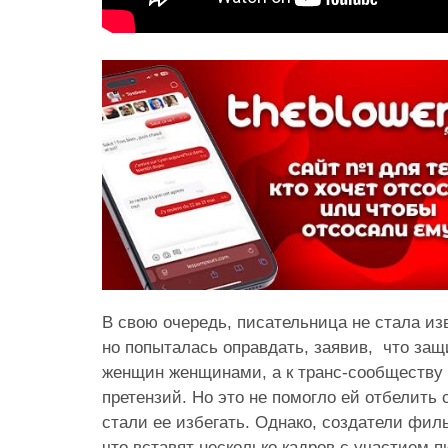
В свою очередь, писательница не стала из
но попыталась оправдать, заявив, что за
женщин женщинами, а к транс-сообществу у
претензий. Но это не помогло ей отбелить
стали ее избегать. Однако, создатели фил
что вставят несколько кадров с участием 