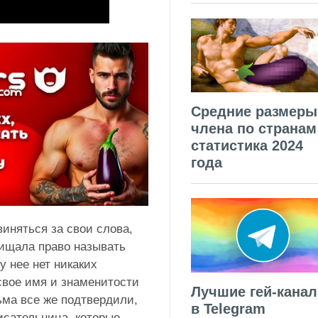
Средние размеры
члена по странам
статистика 2024
года
виняться за свои слова,
щищала право называть
 нее нет никаких
 свое имя и знаменитости
Лучшие гей-кана
ьма все же подтвердили,
в Telegram
писательница, которые