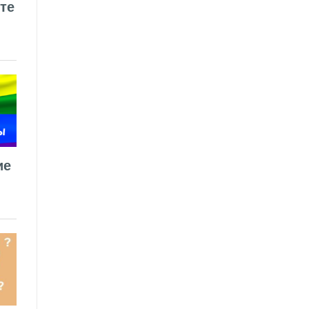
те
ие