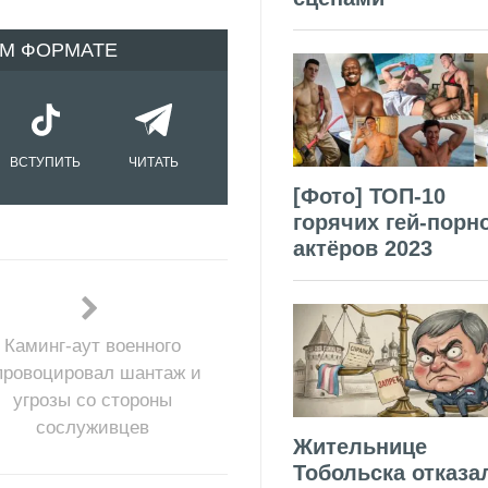
ОМ ФОРМАТЕ
ВСТУПИТЬ
ЧИТАТЬ
[Фото] ТОП-10
горячих гей-порн
актёров 2023
Каминг-аут военного
провоцировал шантаж и
угрозы со стороны
сослуживцев
Жительнице
Тобольска отказа