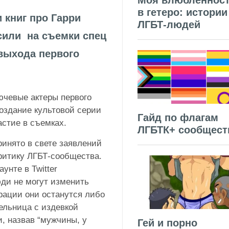
Моя влюбленнос
в гетеро: истории
 книг про Гарри
ЛГБТ-людей
сили на съемки спец
выхода первого
ючевые актеры первого
создание культовой серии
Гайд по флагам
астие в съемках.
ЛГБТК+ сообщест
ринято в свете заявлений
ритику ЛГБТ-сообщества.
унте в Twitter
ди не могут изменить
рации они останутся либо
ельница с издевкой
, назвав “мужчины, у
Гей и порно