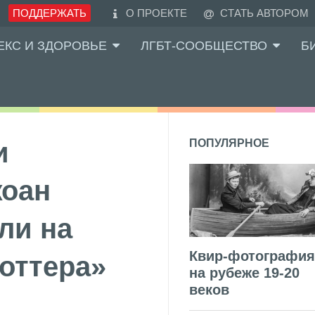
ПОДДЕРЖАТЬ
О ПРОЕКТЕ
СТАТЬ АВТОРОМ
ЕКС И ЗДОРОВЬЕ
ЛГБТ-СООБЩЕСТВО
Б
и
ПОПУЛЯРНОЕ
жоан
ли на
Квир-фотография
оттера»
на рубеже 19-20
веков