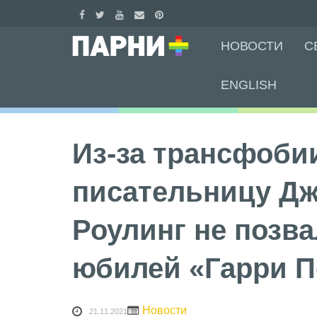
Skip
НОВОСТИ
С
to
content
ENGLISH
Из-за трансфоби
писательницу Д
Роулинг не позва
юбилей «Гарри П
Новости
21.11.2021