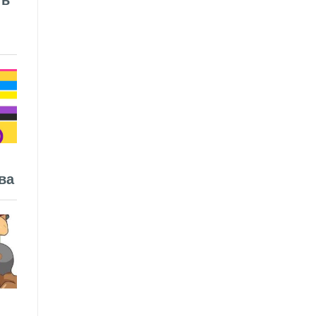
ть
ва