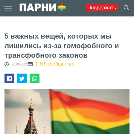
Skip
Поддержать
to
content
5 важных вещей, которых мы
лишились из-за гомофобного и
трансфобного законов
ЛГБТ-сообщество
20.06.2023