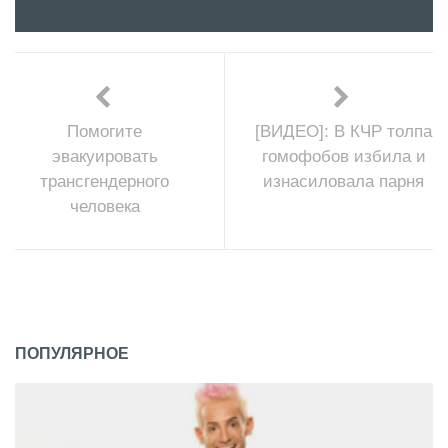
Помогите
[ВИДЕО]: В КЧР толпа
эвакуировать
гомофобов избила и
трансгендерного
изнасиловала парня
человека
ПОПУЛЯРНОЕ