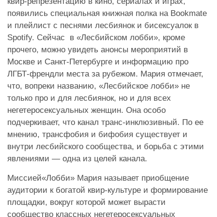
квир-репрезентацию в кино, сериалах и играх,
появились специальная книжная полка на Bookmate
и плейлист с песнями лесбиянок и бисексуалок в
Spotify. Сейчас в «Лесбийском лобби», кроме
прочего, можно увидеть анонсы мероприятий в
Москве и Санкт-Петербурге и информацию про
ЛГБТ-френдли места за рубежом. Мария отмечает,
что, вопреки названию, «Лесбийское лобби» не
только про и для лесбиянок, но и для всех
негетеросексуальных женщин. Она особо
подчеркивает, что канал транс-инклюзивный. По ее
мнению, трансфобия и бифобия существует и
внутри лесбийского сообщества, и борьба с этими
явлениями — одна из целей канала.
Миссией«Лобби» Мария называет приобщение
аудитории к богатой квир-культуре и формирование
площадки, вокруг которой может вырасти
сообщество классных негетеросексуальных