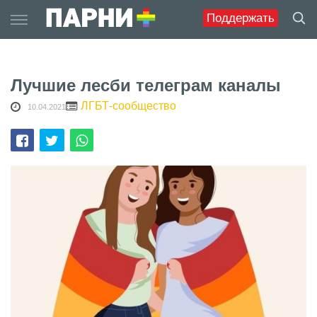
Skip
Поддержать
to
content
Лучшие лесби телеграм каналы
ЛГБТ-сообщество
10.04.2021