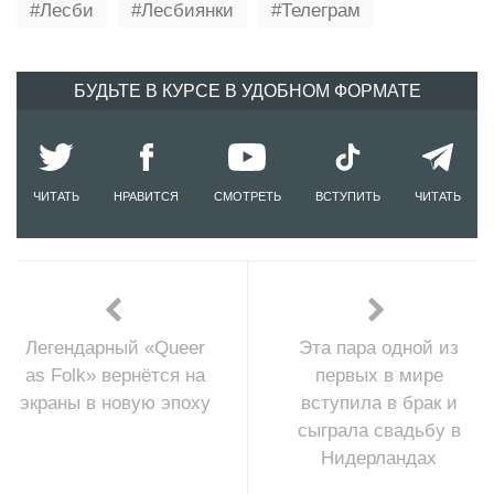
Лесби
Лесбиянки
Телеграм
БУДЬТЕ В КУРСЕ В УДОБНОМ ФОРМАТЕ
ЧИТАТЬ
НРАВИТСЯ
СМОТРЕТЬ
ВСТУПИТЬ
ЧИТАТЬ
Легендарный «Queer
Эта пара одной из
as Folk» вернётся на
первых в мире
экраны в новую эпоху
вступила в брак и
сыграла свадьбу в
Нидерландах