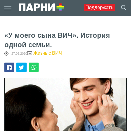
Skip
Поддержать
to
content
«У моего сына ВИЧ». История
одной семьи.
Жизнь с ВИЧ
27.03.2010