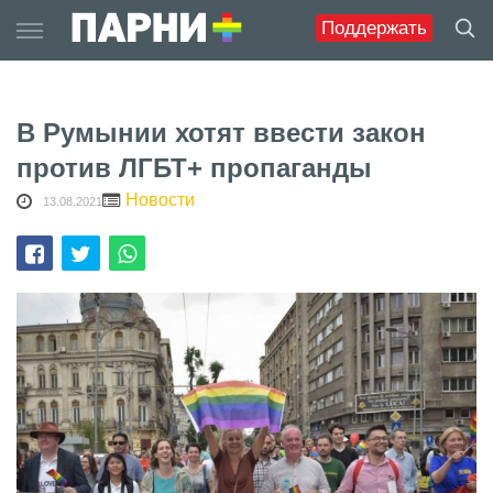
Skip
Поддержать
to
content
В Румынии хотят ввести закон
против ЛГБТ+ пропаганды
Новости
13.08.2021