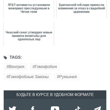
ЛГБТ-активисты установили
Британской гей-паре принесли
мемориал преследуемым в
извинения за отказ в свадебной
Чечне геям
церемонии
Чешский сенат утвердил новые
правила женитьбы для
однополых пар
TAGS:
Венгрия
Гомофобия
Гомофобные Законы
Румыния
БУДЬТЕ В КУРСЕ В УДОБНОМ ФОРМАТЕ