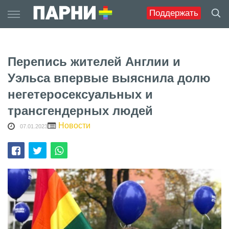
Skip
Поддержать
to
content
Перепись жителей Англии и
Уэльса впервые выяснила долю
негетеросексуальных и
трансгендерных людей
Новости
07.01.2023