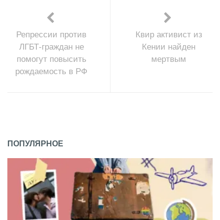
Репрессии против
Квир активист из
ЛГБТ-граждан не
Кении найден
помогут повысить
мертвым
рождаемость в РФ
ПОПУЛЯРНОЕ