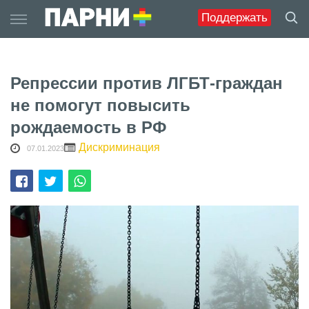
Skip
Поддержать
to
content
Репрессии против ЛГБТ-граждан
не помогут повысить
рождаемость в РФ
Дискриминация
07.01.2023