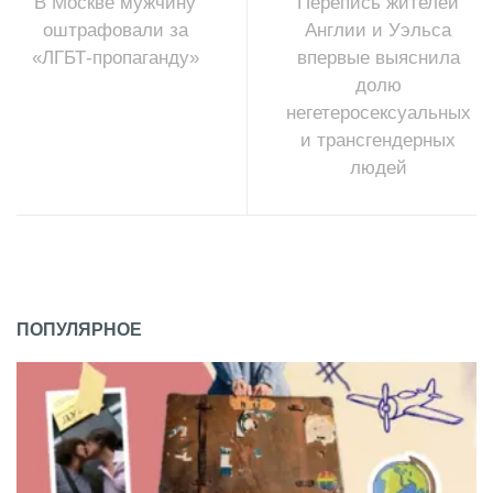
В Москве мужчину
Перепись жителей
оштрафовали за
Англии и Уэльса
«ЛГБТ-пропаганду»
впервые выяснила
долю
негетеросексуальных
и трансгендерных
людей
ПОПУЛЯРНОЕ