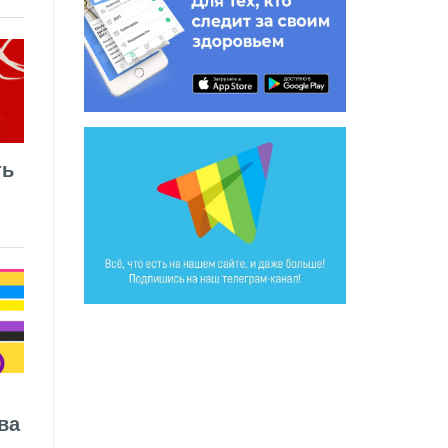
ть
ва