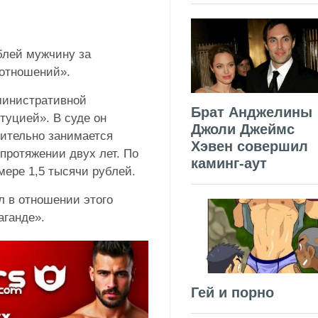
блей мужчину за
 отношений».
министративной
Брат Анджелины
туцией». В суде он
Джоли Джеймс
вительно занимается
Хэвен совершил
 протяжении двух лет. По
каминг-аут
мере 1,5 тысячи рублей.
л в отношении этого
аганде».
Гей и порно