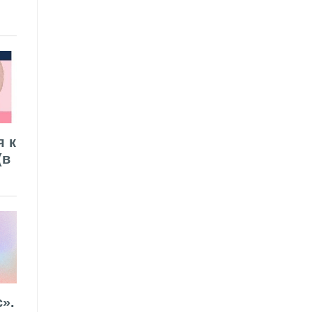
я к
(в
».