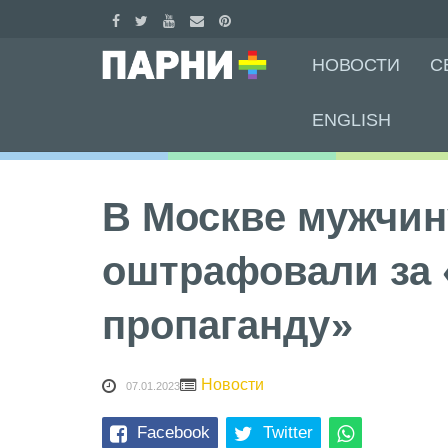
Skip
НОВОСТИ
С
to
content
ENGLISH
В Москве мужчин
оштрафовали за 
пропаганду»
Новости
07.01.2023
Facebook
Twitter