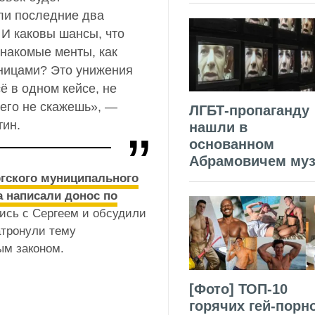
ли последние два
 И каковы шансы, что
знакомые менты, как
тницами? Это унижения
ё в одном кейсе, не
чего не скажешь», —
ЛГБТ-пропаганду
тин.
нашли в
основанном
Абрамовичем муз
ргского муниципального
а написали донос по
сь с Сергеем и обсудили
атронули тему
ым законом.
[Фото] ТОП-10
горячих гей-порн