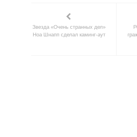
Звезда «Очень странных дел»
Р
Ноа Шнапп сделал каминг-аут
гра