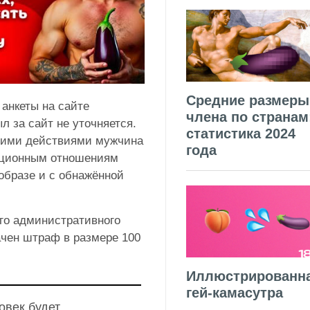
Средние размеры
анкеты на сайте
члена по странам
л за сайт не уточняется.
статистика 2024
воими действиями мужчина
года
иционным отношениям
образе и с обнажённой
го административного
ачен штраф в размере 100
Иллюстрированн
гей-камасутра
овек будет