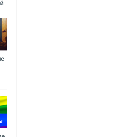
ей
ие
ие