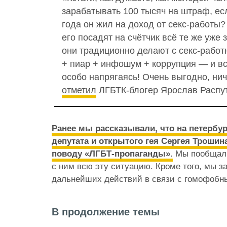
зарабатывать 100 тысяч на штраф, ес
года он жил на доход от секс-работы?
его посадят на счётчик всё те же уже 
они традиционно делают с секс-рабо
+ пиар + инфошум + коррупция — и вс
особо напрягаясь! Очень выгодно, ни
отметил
ЛГБТК-блогер Ярослав Распу
Ранее мы рассказывали, что на петербу
депутата и открытого гея Сергея Трошин
поводу «ЛГБТ-пропаганды».
Мы пообщали
с ним всю эту ситуацию. Кроме того, мы з
дальнейших действий в связи с гомофобн
В продолжение темы