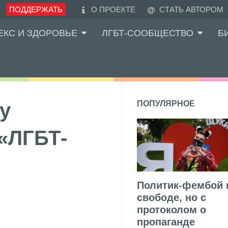
ПОДДЕРЖАТЬ
О ПРОЕКТЕ
СТАТЬ АВТОРОМ
ЕКС И ЗДОРОВЬЕ
ЛГБТ-СООБЩЕСТВО
Б
у
ПОПУЛЯРНОЕ
«ЛГБТ-
Политик-фембой 
свободе, но с
протоколом о
пропаганде