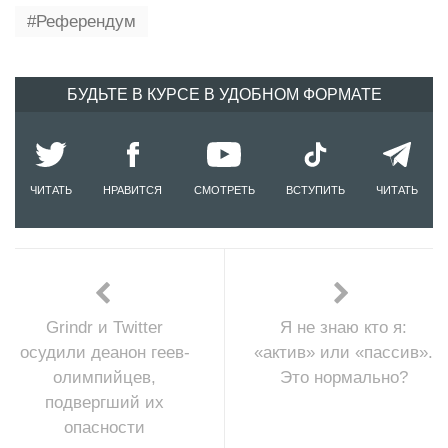
Референдум
БУДЬТЕ В КУРСЕ В УДОБНОМ ФОРМАТЕ
ЧИТАТЬ
НРАВИТСЯ
СМОТРЕТЬ
ВСТУПИТЬ
ЧИТАТЬ
Grindr и Twitter
Я не знаю кто я:
осудили деанон геев-
«актив» или «пассив».
олимпийцев,
Это нормально?
подвергший их
опасности