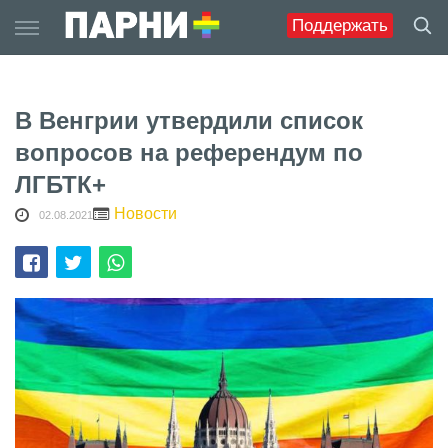
Skip
Поддержать
to
content
В Венгрии утвердили список
вопросов на референдум по
ЛГБТК+
Новости
02.08.2021