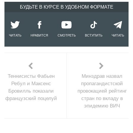
БУДЬТЕ В КУРСЕ В УДОБНОМ ФОРМАТЕ
ЧИТАТЬ
НРАВИТСЯ
СМОТРЕТЬ
ВСТУПИТЬ
ЧИТАТЬ
Теннисисты Фабьен
Минздрав назвал
Ребул и Максенс
пропагандистской
Бровилль показали
провокацией рейтинг
французский поцелуй
стран по вкладу в
эпидемию ВИЧ