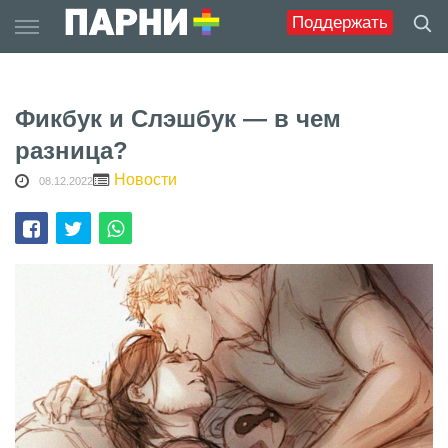
Skip
Поддержать
to
content
Фикбук и Слэшбук — в чем
разница?
Новости
08.12.2022