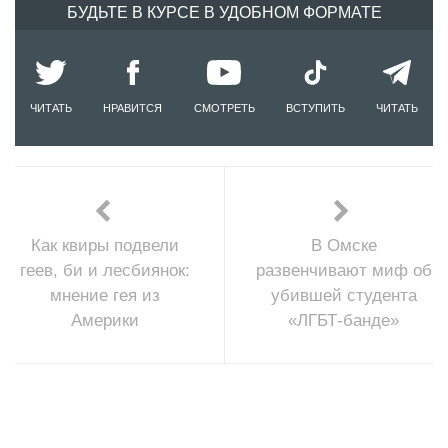
БУДЬТЕ В КУРСЕ В УДОБНОМ ФОРМАТЕ
ЧИТАТЬ
НРАВИТСЯ
СМОТРЕТЬ
ВСТУПИТЬ
ЧИТАТЬ
Как квиры подвели
В Омске
геев, би и лесбиянок:
развенчивают миф об
мнение гея из
убившей студента
Америки
«ЛГБТ-банде»