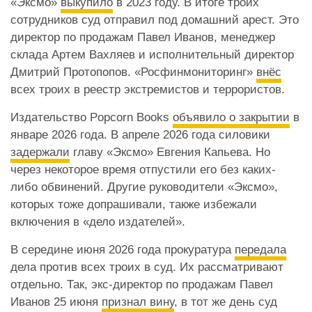
«Эксмо»
выкупило
в 2023 году. В итоге троих
сотрудников суд отправил под домашний арест. Это
директор по продажам Павел Иванов, менеджер
склада Артем Вахляев и исполнительный директор
Дмитрий Протопопов. «Росфинмониторинг»
внёс
всех троих в реестр экстремистов и террористов.
Издательство Popcorn Books
объявило о закрытии
в
январе 2026 года. В апреле 2026 года силовики
задержали
главу «Эксмо» Евгения Капьева. Но
через некоторое время отпустили его без каких-
либо обвинений. Другие руководители «Эксмо»,
которых тоже допрашивали, также избежали
включения в «дело издателей».
В середине июня 2026 года прокуратура
передала
дела против всех троих в суд. Их рассматривают
отдельно. Так, экс-директор по продажам Павел
Иванов 25 июня
признал вину
, в тот же день суд