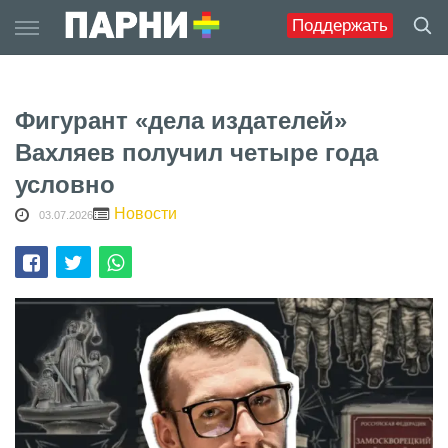
Skip
Поддержать
to
content
Фигурант «дела издателей»
Вахляев получил четыре года
условно
Новости
03.07.2026