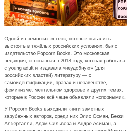
Одной из немногих «стен», которые пытались
выстоять в тяжёлых российских условиях, было
издательство Popcorn Books. Это московская
редакция, основанная в 2018 году, которая работала
с young adult и издавала «неудобную» (для
российских властей) литературу — о
самоидентификации, правах и неравенстве,
феминизме, ментальном здоровье и других темах,
которые в России всё чаще объявляли «спорными».
У Popcorn Books выходили книги заметных
зарубежных авторов, среди них Элис Осман, Бекки
Алберталли, Адам Сильвера и Андре Асиман, а
также русскоязычные тексты, включая книги Микиты