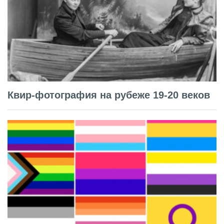
Квир-фотография на рубеже 19-20 веков