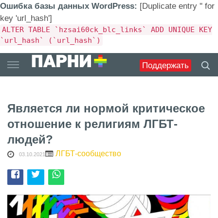
Ошибка базы данных WordPress:
[Duplicate entry '' for
key 'url_hash']
ALTER TABLE `hzsai60ck_blc_links` ADD UNIQUE KEY
`url_hash` (`url_hash`)
Skip
Поддержать
to
content
Является ли нормой критическое
отношение к религиям ЛГБТ-
людей?
ЛГБТ-сообщество
03.10.2021