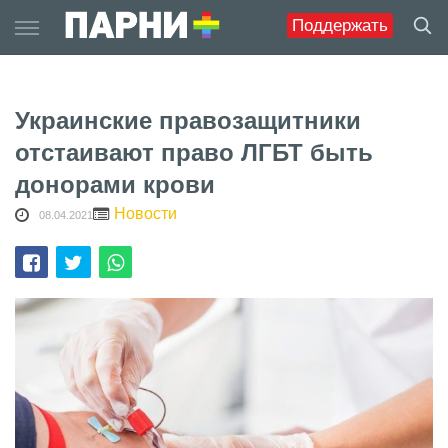
Skip
Поддержать
to
content
Украинские правозащитники
отстаивают право ЛГБТ быть
донорами крови
Новости
08.04.2021