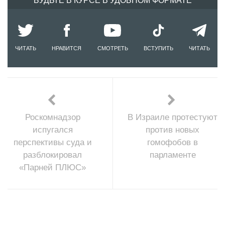
БУДЬТЕ В КУРСЕ В УДОБНОМ ФОРМАТЕ
ЧИТАТЬ
НРАВИТСЯ
СМОТРЕТЬ
ВСТУПИТЬ
ЧИТАТЬ
Роскомнадзор
В Израиле протестуют
испугался
против новых
перспективы суда и
гомофобов в
разблокировал
парламенте
«Парней ПЛЮС»