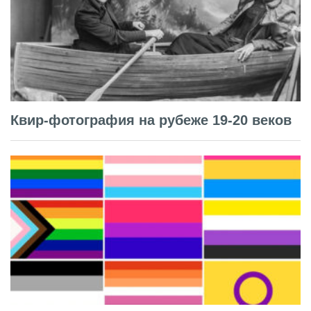
Квир-фотография на рубеже 19-20 веков