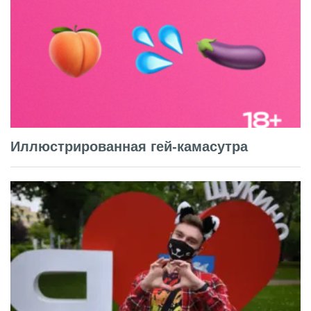
Иллюстрированная гей-камасутра