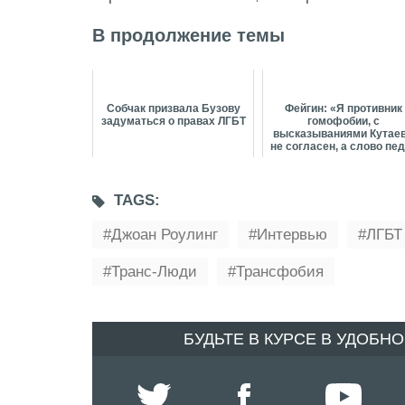
В продолжение темы
Собчак призвала Бузову
Фейгин: «Я противник
задуматься о правах ЛГБТ
гомофобии, с
высказываниями Кутае
не согласен, а слово пе
- это обычное ру...
TAGS:
Джоан Роулинг
Интервью
ЛГБТ
Транс-Люди
Трансфобия
БУДЬТЕ В КУРСЕ В УДОБН