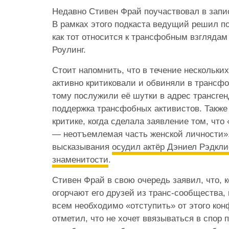
Недавно Стивен Фрай поучаствовал в запи
В рамках этого подкаста ведущий решил п
как тот относится к трансфобным взгляда
Роулинг.
Стоит напомнить, что в течение нескольки
активно критиковали и обвиняли в трансф
тому послужили её шутки в адрес трансге
поддержка трансфобных активистов. Также 
критике, когда сделала заявление том, чт
— неотъемлемая часть женской личности»
высказывания
осудил актёр Дэниел Рэдкл
знаменитости
.
Стивен Фрай в свою очередь заявил, что, к
огорчают его друзей из транс-сообщества, 
всем необходимо «отступить» от этого кон
отметил, что не хочет ввязываться в спор п