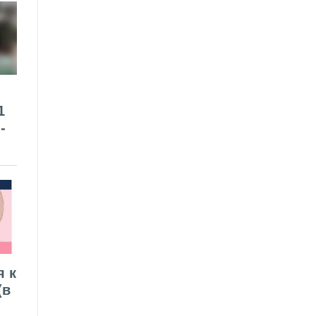
1
-
я к
(в