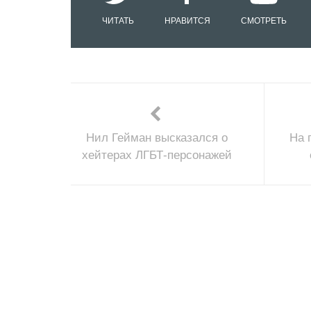
ЧИТАТЬ
НРАВИТСЯ
СМОТРЕТЬ
Нил Гейман высказался о
На 
хейтерах ЛГБТ-персонажей