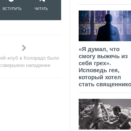
ВСТУПИТЬ
ЧИТАТЬ
«Я думал, что
смогу выжечь из
гей-клуб в Колорадо было
себя грех».
совершено нападение
Исповедь гея,
который хотел
стать священник