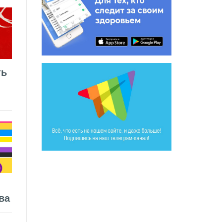
ть
ва