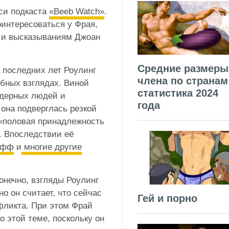
си подкаста
«Beeb Watch»
.
оинтересоваться у Фрая,
м и высказываниям Джоан
Средние размеры
х последних лет Роулинг
члена по странам
обных взглядах. Виной
статистика 2024
ндерных людей и
года
она подверглась резкой
о «половая принадлежность
. Впоследствии её
ифф
и
многие другие
онечно, взгляды Роулинг
но он считает, что сейчас
Гей и порно
фликта. При этом Фрай
о этой теме, поскольку он