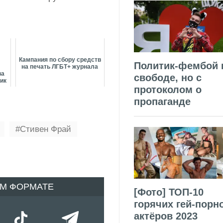
Кампания по сбору средств
Политик-фембой 
на печать ЛГБТ+ журнала
ва
свободе, но с
дик
протоколом о
пропаганде
Стивен Фрай
ОМ ФОРМАТЕ
[Фото] ТОП-10
горячих гей-порн
актёров 2023