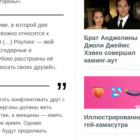
тороны».
ме, в которой две
евожно относятся к
Брат Анджелины
и (…) Роулинг — мой
Джоли Джеймс
нсгедерные и
Хэвен совершил
убоко расстроены её
каминг-аут
росать своих друзей»,
тать конфликтовать друг с
-персоны должны жить
тве, а женщины — иметь
Иллюстрированн
ее время. Однако
гей-камасутра
 будут продолжать