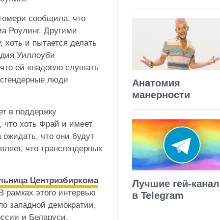
тгомери сообщила, что
ма Роулинг. Другими
, хоть и пытается делать
ндия Уиллоуби
что ей «надоело слушать
ансгендерные люди
Анатомия
манерности
ет в поддержку
, что хоть Фрай и имеет
а ожидать, что они будут
вляет, что трансгендерных
ельница Центризбиркома
Лучшие гей-кана
В рамках этого интервью
в Telegram
по западной демократии,
оссии и Беларуси.