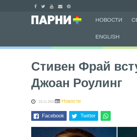
Skip
НОВОСТИ
С
to
content
ENGLISH
Стивен Фрай вст
Джоан Роулинг
Новости
19.11.2022
Facebook
Twitter