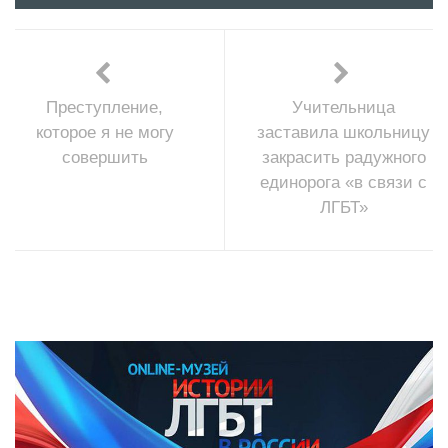
Преступление,
Учительница
которое я не могу
заставила школьницу
совершить
закрасить радужного
единорога «в связи с
ЛГБТ»