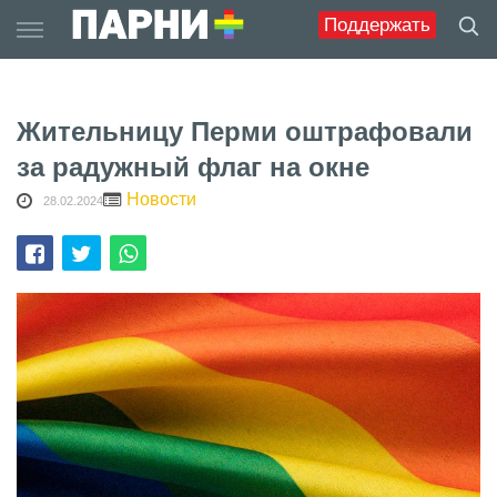
Skip
Поддержать
to
content
Жительницу Перми оштрафовали
за радужный флаг на окне
Новости
28.02.2024