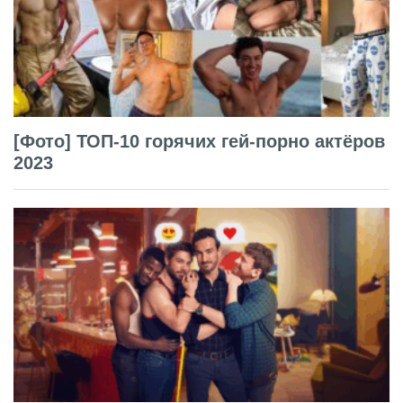
[Фото] ТОП-10 горячих гей-порно актёров
2023