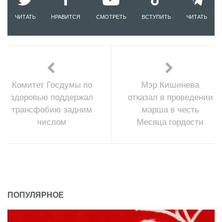
ЧИТАТЬ
НРАВИТСЯ
СМОТРЕТЬ
ВСТУПИТЬ
ЧИТАТЬ
Комитет Госдумы по
Мэр Кишинева
здоровью поддержал
отказал в проведении
трансфобию задним
марша в честь
числом
Месяца гордости
ПОПУЛЯРНОЕ