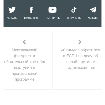
ЧИТАТЬ
НРАВИТСЯ
СМОТРЕТЬ
ВСТУПИТЬ
ЧИТАТЬ
Мексиканский
«Стимул» обратился
фигурист и
в ЕСПЧ по делу об
обаятельный «не гей»
онлайн-аутинге
выступил в
таджикского гея
произвольной
программе