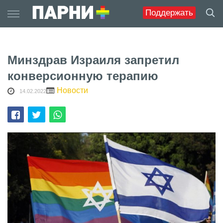
Skip
Поддержать
to
content
Минздрав Израиля запретил
конверсионную терапию
Новости
14.02.2022