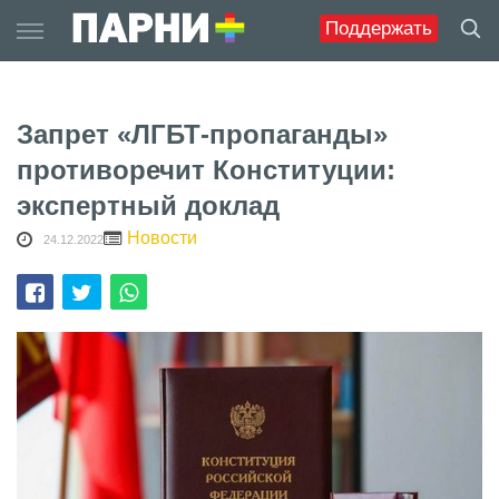
Skip
Поддержать
to
content
Запрет «ЛГБТ-пропаганды»
противоречит Конституции:
экспертный доклад
Новости
24.12.2022