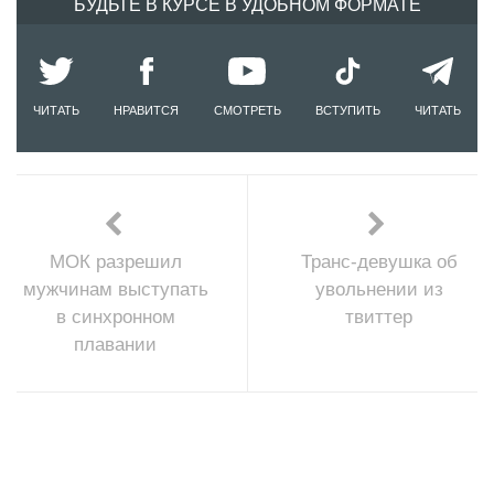
БУДЬТЕ В КУРСЕ В УДОБНОМ ФОРМАТЕ
ЧИТАТЬ
НРАВИТСЯ
СМОТРЕТЬ
ВСТУПИТЬ
ЧИТАТЬ
МОК разрешил
Транс-девушка об
мужчинам выступать
увольнении из
в синхронном
твиттер
плавании