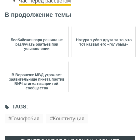
Час перед рассветом
В продолжение темы
Лесбийская пара решила не
Натурал убил друга за то, что
разлучать братьев при
тот назвал его «голубым»
усыновлении
В Воронеже МВД угрожает
заявительнице пикета против
ВИЧ-стигматизации гей-
сообщества
TAGS:
Гомофобия
Конституция