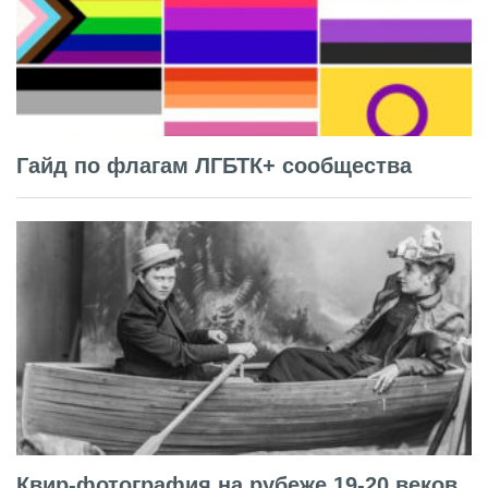
Гайд по флагам ЛГБТК+ сообщества
Квир-фотография на рубеже 19-20 веков