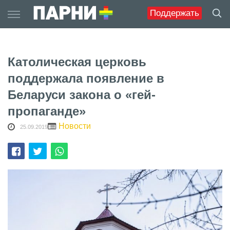
Skip
Поддержать
to
content
Католическая церковь
поддержала появление в
Беларуси закона о «гей-
пропаганде»
Новости
25.09.2019