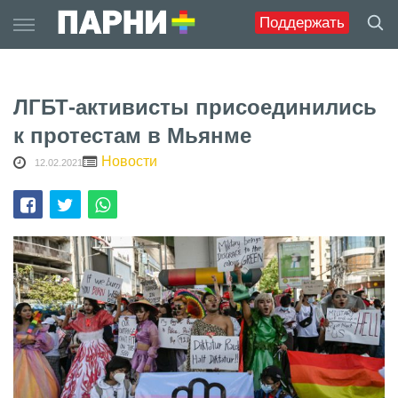
Skip
Поддержать
to
content
ЛГБТ-активисты присоединились
к протестам в Мьянме
Новости
12.02.2021