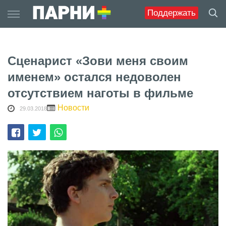
Skip
Поддержать
to
content
Сценарист «Зови меня своим
именем» остался недоволен
отсутствием наготы в фильме
Новости
29.03.2018