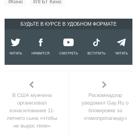
Кино
ЛГБТ Кино
БУДЬТЕ В КУРСЕ В УДОБНОМ ФОРМАТЕ
ЧИТАТЬ
НРАВИТСЯ
СМОТРЕТЬ
ВСТУПИТЬ
ЧИТАТЬ
В США мужчина
Роскомнадзор
организовал
уведомил Gay.Ru о
изнасилование 11-
блокировке за
летнего сына «чтобы
«гомопропаганду»
не вырос геем»