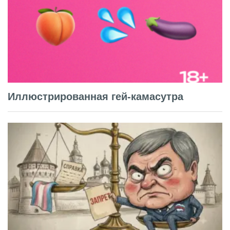
Иллюстрированная гей-камасутра