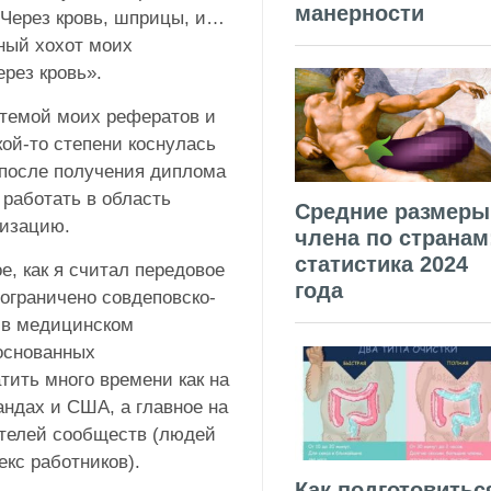
манерности
«Через кровь, шприцы, и…
ный хохот моих
рез кровь».
темой моих рефератов и
кой-то степени коснулась
 после получения диплома
 работать в область
Средние размеры
низацию.
члена по странам
статистика 2024
е, как я считал передовое
года
ограничено совдеповско-
 в медицинском
боснованных
ить много времени как на
андах и США, а главное на
ителей сообществ (людей
кс работников).
Как подготовитьс