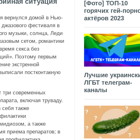
арийная ситуация
[Фото] ТОП-10
горячих гей-порн
 я вернулся домой в Нью-
актёров 2023
о джазового фестиваля в
го музыки, солнца, Леди
жазовым сетом, романтики
 время секса без
аций». Поэтому первым
ение экстренной
выписали постконтакную
Лучшие украинск
ЛГБТ телеграм-
каналы
т три современных
парата, включая труваду.
в себя также
офилактики
мидиозом, а также
мя приема препаратов; в
ная профилактика