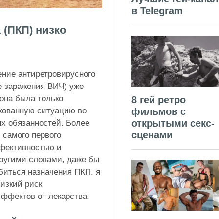
в Telegram
 (ПКП) низко
ение антиретровирусного
е заражения ВИЧ) уже
 она была только
8 гей ретро
кованную ситуацию во
фильмов с
открытыми секс-
х обязанностей. Более
сценами
 самого первого
ффективностью и
ругими словами, даже бы
биться назначения ПКП, я
изкий риск
ффектов от лекарства.