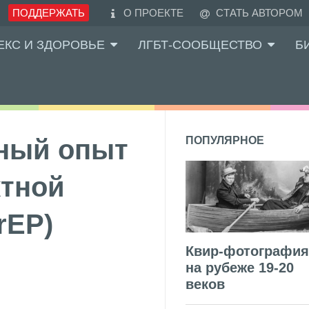
ПОДДЕРЖАТЬ
О ПРОЕКТЕ
СТАТЬ АВТОРОМ
ЕКС И ЗДОРОВЬЕ
ЛГБТ-СООБЩЕСТВО
Б
чный опыт
ПОПУЛЯРНОЕ
ктной
rEP)
Квир-фотография
на рубеже 19-20
веков