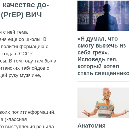
 качестве до-
 (PrEP) ВИЧ
я с ней тема
«Я думал, что
ня еще со школы. В
смогу выжечь из
се политинформацию о
себя грех».
 тогда в СССР
Исповедь гея,
сы. В том году там была
который хотел
итанских таблойдов с
стать священник
ей руку мужчине,
своих политинформаций,
са (классная
Анатомия
его выступления решила