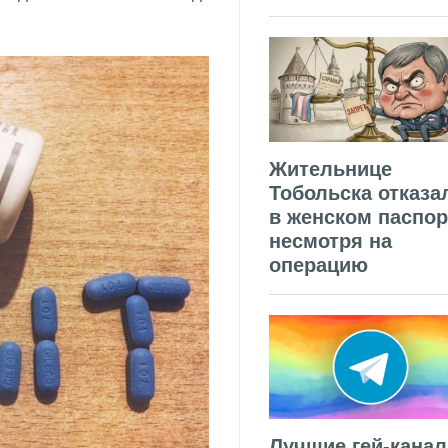
Жительнице
Тобольска отказа
в женском паспор
несмотря на
операцию
Лучшие гей-кана