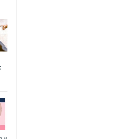
:
я к