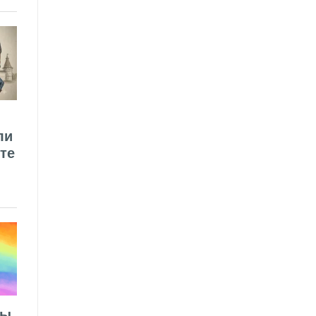
ли
те
лы