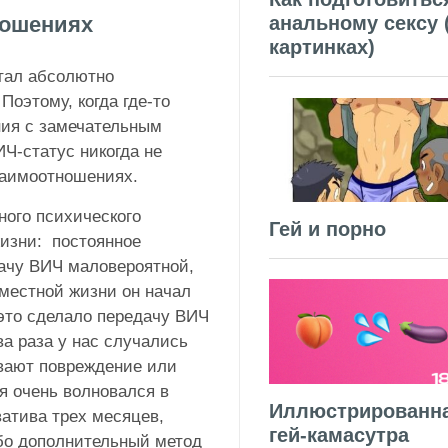
ношениях
анальному сексу 
картинках)
стал абсолютно
Поэтому, когда где-то
ния с замечательным
Ч-статус никогда не
заимоотношениях.
ного психического
Гей и порно
изни: постоянное
ачу ВИЧ маловероятной,
вместной жизни он начал
это сделало передачу ВИЧ
ва раза у нас случались
вают повреждение или
 я очень волновался в
Иллюстрированн
атива трех месяцев,
гей-камасутра
ибо дополнительный метод