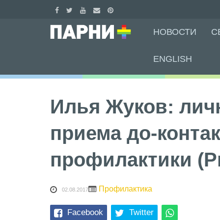
Skip
НОВОСТИ
С
to
content
ENGLISH
Илья Жуков: ли
приема до-конта
профилактики (P
Профилактика
02.08.2017
Facebook
Twitter