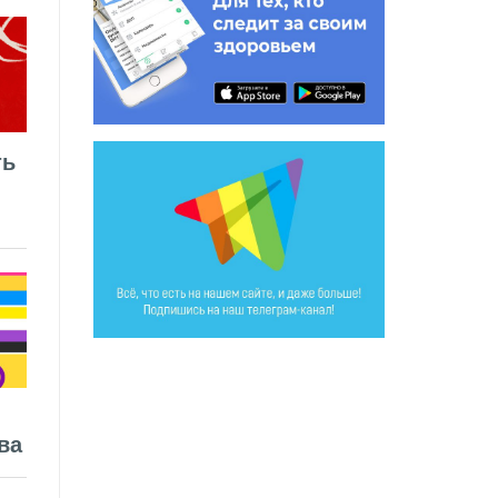
ть
ва