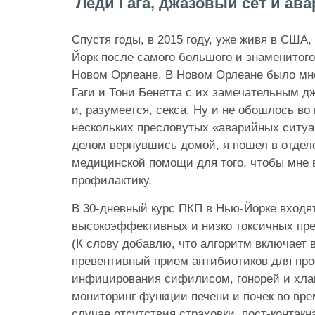
Леди Гага, джазовый сет и ав
Спустя годы, в 2015 году, уже живя в США,
Йорк после самого большого и знаменитог
Новом Орлеане. В Новом Орлеане было мно
Гаги и Тони Бенетта с их замечательным д
и, разумеется, секса. Ну и не обошлось во
нескольких пресловутых «аварийных ситу
делом вернувшись домой, я пошел в отдел
медицинской помощи для того, чтобы мне 
профилактику.
В 30-дневный курс ПКП в Нью-Йорке входя
высокоэффективных и низко токсичных пре
(К слову добавлю, что алгоритм включает 
превентивный прием антибиотиков для пр
инфицирования сифилисом, гонорей и хла
мониторинг функции печени и почек во вре
случае отсутствия страховки, пост-контак