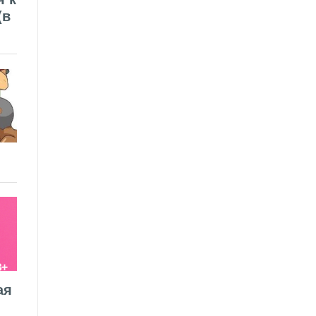
(в
ая