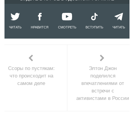
ЧИТАТЬ
НРАВИТСЯ
СМОТРЕТЬ
ВСТУПИТЬ
ЧИТАТЬ
Ссоры по пустякам:
Элтон Джон
что происходит на
поделился
самом деле
впечатлениями от
встречи с
активистами в России