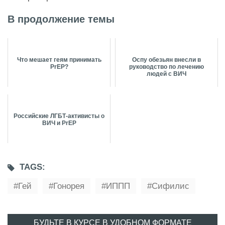
В продолжение темы
Что мешает геям принимать
Оспу обезьян внесли в
PrEP?
руководство по лечению
людей с ВИЧ
Российские ЛГБТ-активисты о
ВИЧ и PrEP
TAGS:
Гей
Гонорея
ИППП
Сифилис
БУДЬТЕ В КУРСЕ В УДОБНОМ ФОРМАТЕ