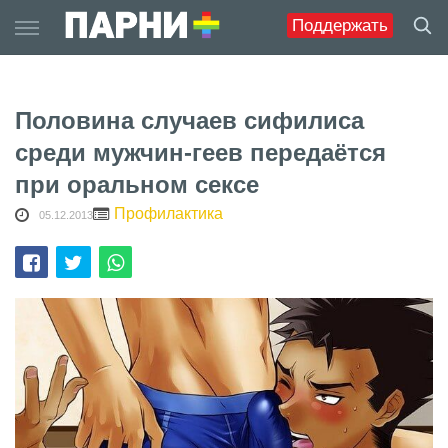
Skip
Поддержать
to
content
Половина случаев сифилиса
среди мужчин-геев передаётся
при оральном сексе
Профилактика
05.12.2013