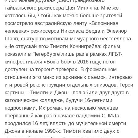
«Мои новые друзья» (1995) грандиозного
тайваньского режиссера Цая Минляна. Мне же
хотелось бы, чтобы как можно больше зрителей
посмотрело австралийскую ленту «Вспоминая
человека» режиссеров Николаса Берда и Элеанор
Шарп, снятую по мотивам мемуарного бестселлера
«Не отпускай его» Тимоти Коннигрейва: фильм
показали в Петербурге лишь раз в рамках ЛГБТ-
кинофестиваля «Бок о бок» в 2016 году, но он
доступен на торрент-трекерах. В формальном
отношении это микс из архивных съемок, интервью
и игровой реконструкции отдельных эпизодов. Герои
картины – Тимоти и Джон – полюбили друг друга в
католическом колледже, будучи 16-летними
подростками. Их роман, на несколько месяцев
прерванный как раз в начале пандемии СПИДа,
продлился 16 лет, вплоть до мучительной смерти
Джона в начале 1990-х. Тимоти хватило двух с