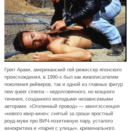
Грегг Араки, американский гей-режиссер японского
происхождения, в 1990-х был как живописателем
поколения рейверов, так и одной из главных фигур
new queer cinema – недолговечного, но мощного
течения, созданного молодыми независимыми
авторами. «Оголенный провод» — квинтэссенция
«нового квир-кино»: снятый за гроши яростный
роуд-муви про ВИЧ-позитивную пару, усталого
кинокритика и «парня с улицы», криминального