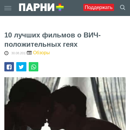
Skip
Поддержать
to
content
10 лучших фильмов о ВИЧ-
положительных геях
Обзоры
30.08.2017