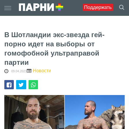
Skip
Поддержать
to
content
В Шотландии экс-звезда гей-
порно идет на выборы от
гомофобной ультраправой
партии
Новости
09.04.2021