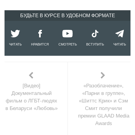
БУДЬТЕ В КУРСЕ В УДОБНОМ ФОРМАТЕ
ЧИТАТЬ
НРАВИТСЯ
СМОТРЕТЬ
ВСТУПИТЬ
ЧИТАТЬ
[Видео]
«Разоблачение»,
Документальный
«Парни в группе»,
фильм о ЛГБТ-людях
«Шиттс Крик» и Сэм
в Беларуси «Любовь»
Смит получили
премии GLAAD Media
Awards