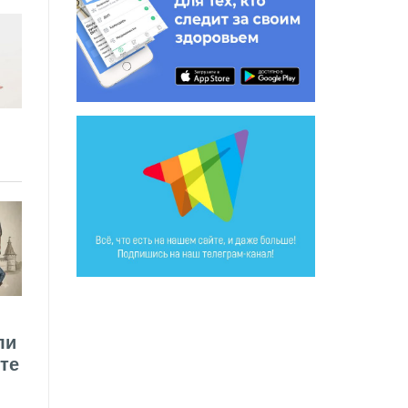
ли
те