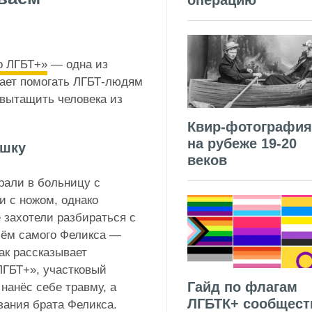
операцию
о ЛГБТ+»
— одна из
жает помогать ЛГБТ-людям
 вытащить человека из
Квир-фотография
на рубеже 19-20
ушку
веков
рали в больницу с
и с ножом, однако
 захотели разбираться с
сём самого Феликса —
ак рассказывает
ЛГБТ+», участковый
Гайд по флагам
нанёс себе травму, а
ЛГБТК+ сообщест
зания брата Феликса.