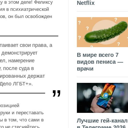
 в этом деле! Феликсу
Netflix
ия в психиатрической
ов, он был освобожден
таивает свои права, а
, демонстрирует
В мире всего 7
ел, намерение
видов пениса —
, после суда в
врачи
зированных держат
Дело ЛГБТ+».
 позицией
 руки и переставать
ы в том, что сами в
Лучшие гей-кана
в Телеграме 2026
то не стесняйтесь