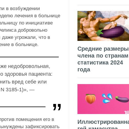
али в возбуждении
неделю лечения в больнице
ольницу по инициативе
Феликса добровольно
 даже угрожали, что в
дение в больнице.
Средние размеры
члена по странам
статистика 2024
аже недобровольная,
года
го здоровья пациента:
нить вред себе или
 N 3185-1)», —
против помещения его в
Иллюстрированн
вынуждены зафиксировать
гей-камасутра