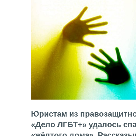
Юристам из правозащитн
«Дело ЛГБТ+» удалось спа
«жёлтого дома». Рассказ