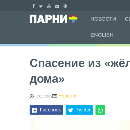
Skip
НОВОСТИ
С
to
content
ENGLISH
Спасение из «жё
дома»
Новости
03.10.2022
Facebook
Twitter