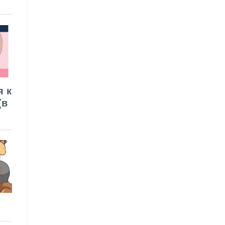
я к
(в