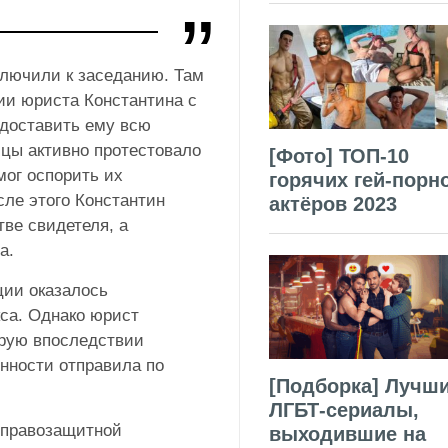
лючили к заседанию. Там
ии юриста Константина с
едоставить ему всю
ицы активно протестовало
[Фото] ТОП-10
мог оспорить их
горячих гей-порн
сле этого Константин
актёров 2023
тве свидетеля, а
а.
ции оказалось
кса. Однако юрист
орую впоследствии
нности отправила по
[Подборка] Лучш
ЛГБТ-сериалы,
а правозащитной
выходившие на