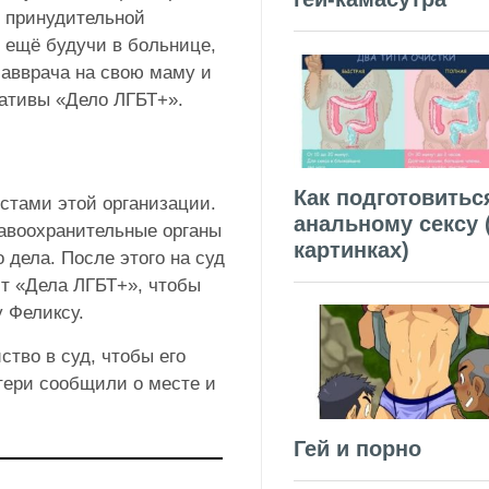
 принудительной
о ещё будучи в больнице,
авврача на свою маму и
иативы «Дело ЛГБТ+».
Как подготовитьс
стами этой организации.
анальному сексу 
авоохранительные органы
картинках)
 дела. После этого на суд
ст «Дела ЛГБТ+», чтобы
 Феликсу.
тво в суд, чтобы его
тери сообщили о месте и
Гей и порно