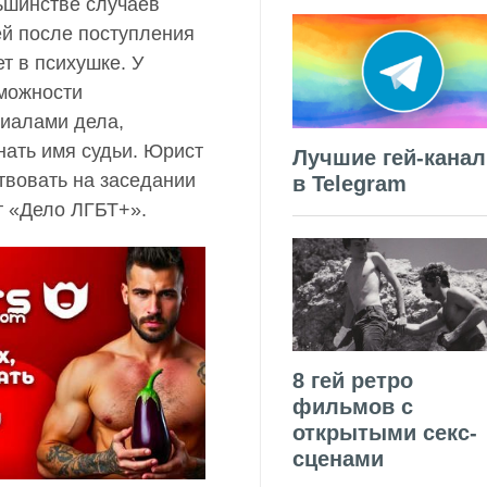
ьшинстве случаев
ей после поступления
т в психушке. У
зможности
риалами дела,
нать имя судьи. Юрист
Лучшие гей-кана
твовать на заседании
в Telegram
т «Дело ЛГБТ+».
8 гей ретро
фильмов с
открытыми секс-
сценами