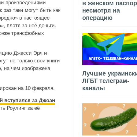
ми произведениями
в женском паспор
несмотря на
 раз таки могут быть как
операцию
«вредно» в настоящее
, платя за неё деньги.
ержке трансфобных
зицию Джесси Эрл и
гут не только свои книги
, на чем изображена
Лучшие украинск
ЛГБТ телеграм-
каналы
ирован на 10 февраля.
й вступился за Джоан
ть Роулинг за её