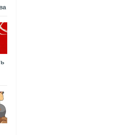
ва
ть