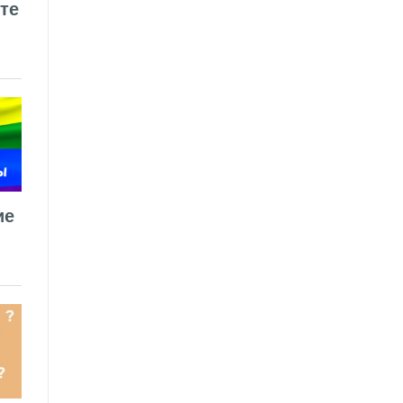
те
ие