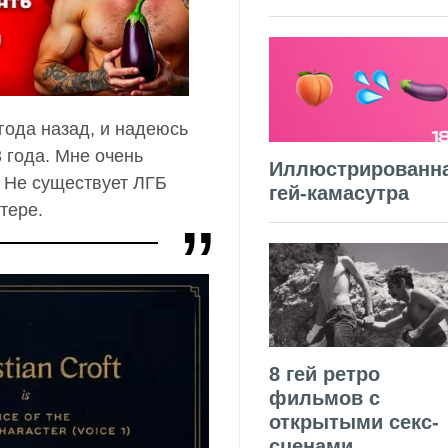
года назад, и надеюсь
 года. Мне очень
Иллюстрированн
. Не существует ЛГБ
гей-камасутра
ттере.
8 гей ретро
фильмов с
открытыми секс-
сценами