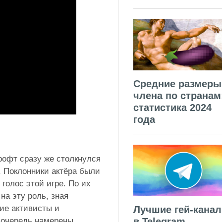
Средние размеры
члена по странам
статистика 2024
года
рофт сразу же столкнулся
. Поклонники актёра были
голос этой игре. По их
на эту роль, зная
ие активисты и
Лучшие гей-кана
 очередь намерены
в Telegram