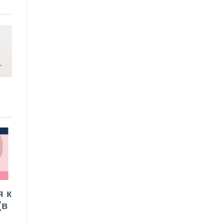
я к
(в