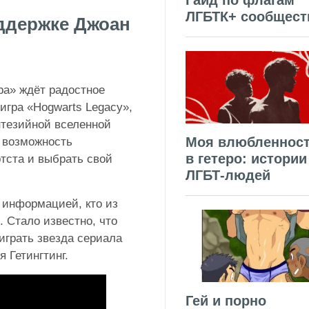
Гайд по флагам
ЛГБТК+ сообщест
оддержке Джоан
ра» ждёт радостное
игра «Hogwarts Legacy»,
нтезийной вселенной
Моя влюбленнос
т возможность
в гетеро: истории
ртста и выбрать свой
ЛГБТ-людей
 информацией, кто из
. Стало известно, что
играть звезда сериала
я Гетингтинг.
Гей и порно