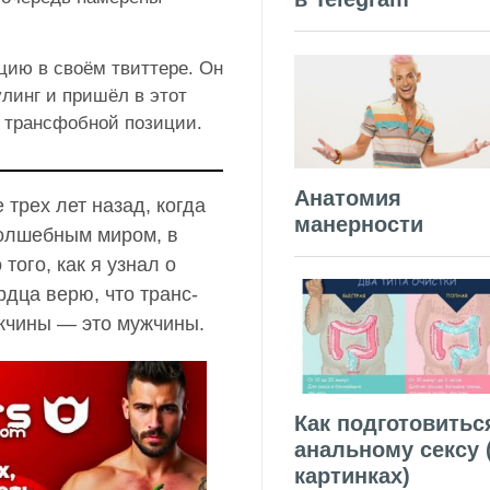
цию в своём твиттере. Он
улинг и пришёл в этот
её трансфобной позиции.
Анатомия
 трех лет назад, когда
манерности
олшебным миром, в
того, как я узнал о
ердца верю, что транс-
жчины — это мужчины.
Как подготовитьс
анальному сексу 
картинках)