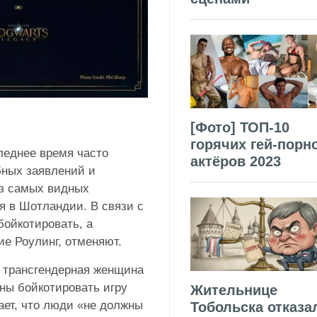
[Фото] ТОП-10
горячих гей-порн
леднее время часто
актёров 2023
бных заявлений и
из самых видных
я в Шотландии. В связи с
бойкотировать, а
ие Роулинг, отменяют.
и трансгендерная женщина
ны бойкотировать игру
Жительнице
ает, что люди «не должны
Тобольска отказа