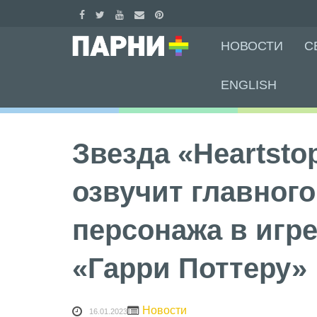
Skip
НОВОСТИ
С
to
content
ENGLISH
Звезда «Heartsto
озвучит главного
персонажа в игре
«Гарри Поттеру»
Новости
16.01.2023