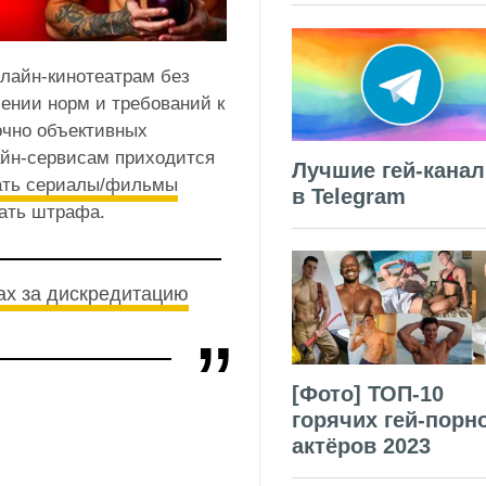
лайн-кинотеатрам без
ении норм и требований к
точно объективных
айн-сервисам приходится
Лучшие гей-кана
ать сериалы/фильмы
в Telegram
жать штрафа.
ах за дискредитацию
[Фото] ТОП-10
горячих гей-порн
актёров 2023