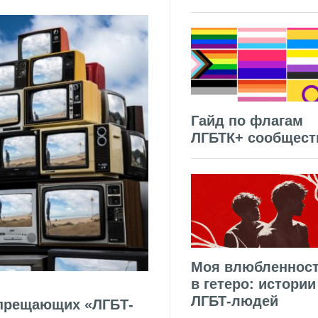
Гайд по флагам
ЛГБТК+ сообщест
Моя влюбленнос
в гетеро: истории
ЛГБТ-людей
апрещающих «ЛГБТ-