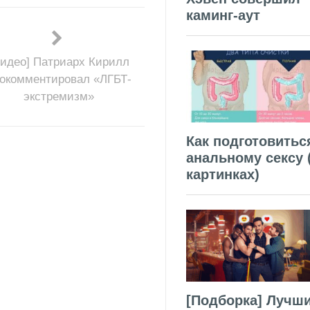
каминг-аут
Видео] Патриарх Кирилл
окомментировал «ЛГБТ-
экстремизм»
Как подготовитьс
анальному сексу 
картинках)
[Подборка] Лучш