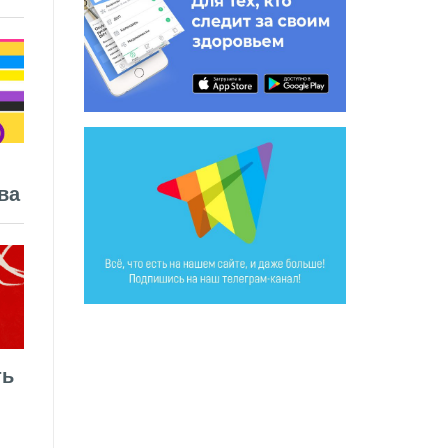
ва
ть