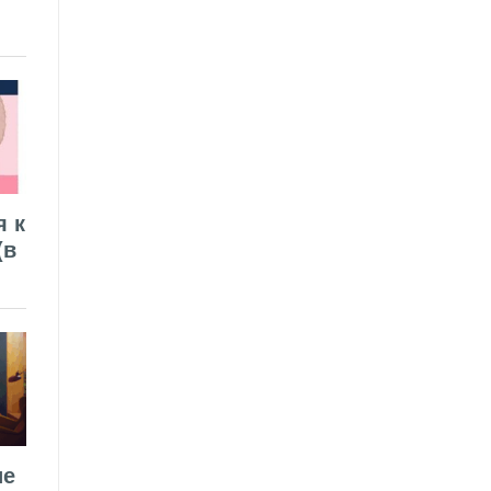
я к
(в
ие