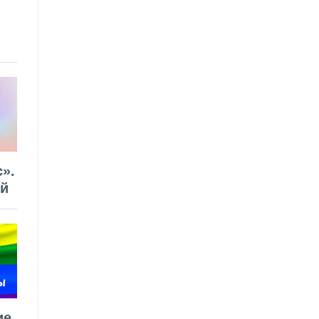
».
ей
ие