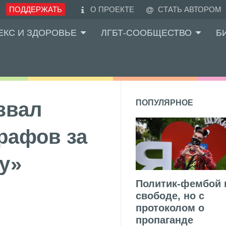
ПОДДЕРЖАТЬ
О ПРОЕКТЕ
СТАТЬ АВТОРОМ
ЕКС И ЗДОРОВЬЕ
ЛГБТ-СООБЩЕСТВО
Б
звал
ПОПУЛЯРНОЕ
рафов за
у»
Политик-фембой 
свободе, но с
протоколом о
пропаганде