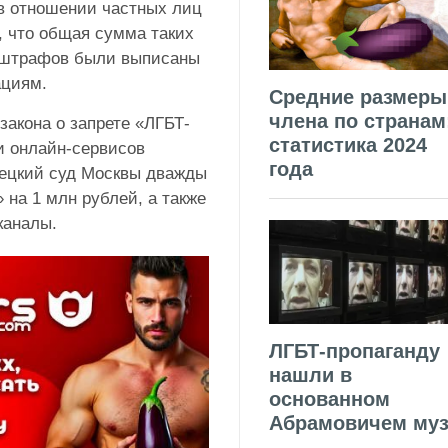
в отношении частных лиц
, что общая сумма таких
 штрафов были выписаны
ациям.
Средние размеры
члена по странам
закона о запрете «ЛГБТ-
статистика 2024
и онлайн-сервисов
года
рецкий суд Москвы дважды
на 1 млн рублей, а также
каналы.
ЛГБТ-пропаганду
нашли в
основанном
Абрамовичем муз