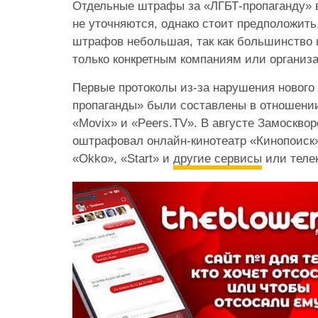
Отдельные штрафы за «ЛГБТ-пропаганду» 
не уточняются, однако стоит предположить
штрафов небольшая, так как большинство
только конкретным компаниям или организ
Первые протоколы из-за нарушения нового 
пропаганды» были составлены в отношени
«Movix» и «
Peers.TV»
. В августе Замоскво
оштрафовал онлайн-кинотеатр «Кинопоиск» 
«Okko», «Start» и
другие сервисы
или теле