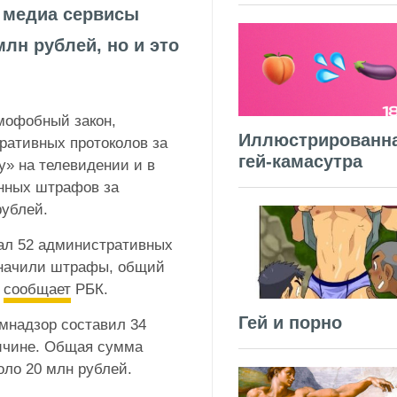
и медиа сервисы
лн рублей, но и это
омофобный закон,
Иллюстрированн
ративных протоколов за
гей-камасутра
у» на телевидении и в
нных штрафов за
рублей.
ал 52 административных
значили штрафы, общий
,
сообщает
РБК.
Гей и порно
мнадзор составил 34
ричине. Общая сумма
оло 20 млн рублей.