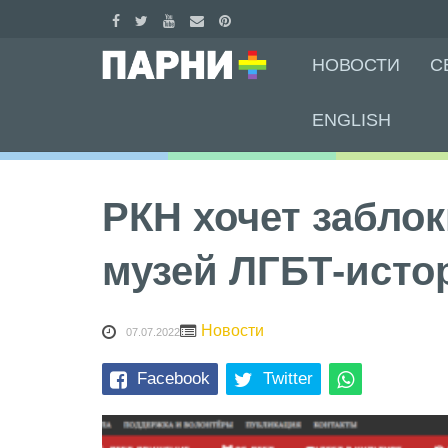
Skip
НОВОСТИ
С
to
content
ENGLISH
РКН хочет забло
музей ЛГБТ-исто
Новости
07.07.2022
Facebook
Twitter