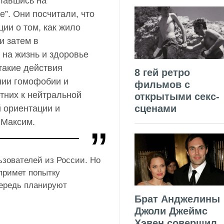
лавшись на
”. Они посчитали, что
ии о том, как жило
и затем в
 на жизнь и здоровье
такие действия
8 гей ретро
нии гомофобии и
фильмов с
тних к нейтральной
открытыми секс-
сценами
 ориентации и
 Максим.
ьзователей из России. Но
примет попытку
чередь планируют
Брат Анджелины
Джоли Джеймс
Хэвен совершил