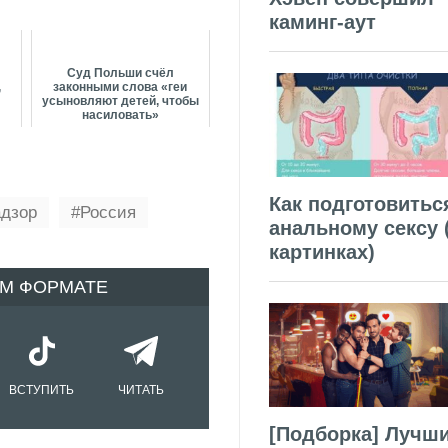
каминг-аут
Суд Польши счёл
,
законными слова «геи
усыновляют детей, чтобы
насиловать»
Как подготовитьс
адзор
Россия
анальному сексу 
картинках)
ОМ ФОРМАТЕ
ВСТУПИТЬ
ЧИТАТЬ
[Подборка] Лучш