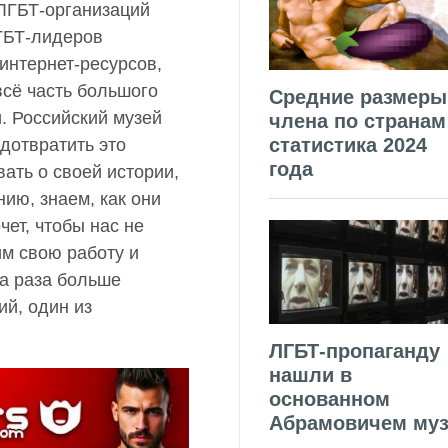
ЛГБТ-организаций
ГБТ-лидеров
интернет-ресурсов,
сё часть большого
Средние размеры
. Российский музей
члена по странам
статистика 2024
едотвратить это
года
ать о своей истории,
нию, знаем, как они
чет, чтобы нас не
им свою работу и
ва раза больше
й, один из
ЛГБТ-пропаганду
нашли в
основанном
Абрамовичем муз