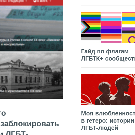
Гайд по флагам
ЛГБТК+ сообщест
то
Моя влюбленнос
в гетеро: истории
 заблокировать
ЛГБТ-людей
и ЛГБТ-