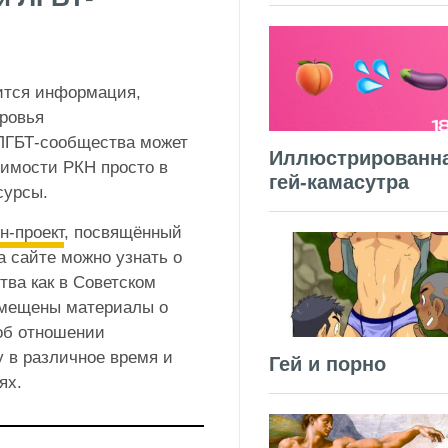
жится информация,
ровья
 ЛГБТ-сообщества может
Иллюстрированн
димости РКН просто в
гей-камасутра
сурсы.
н-проект
, посвящённый
а сайте можно узнать о
ва как в Советском
азмещены материалы о
 об отношении
 в различное время и
Гей и порно
ях.