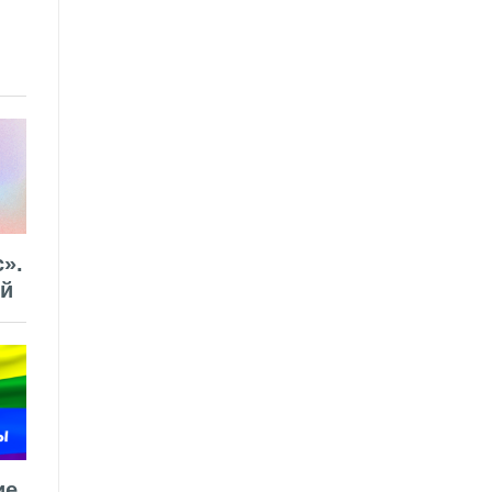
».
ей
ие