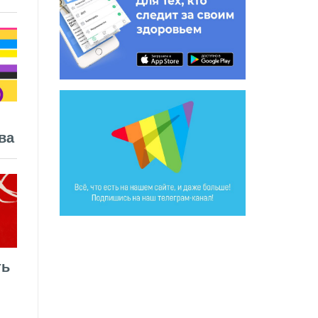
ва
ть