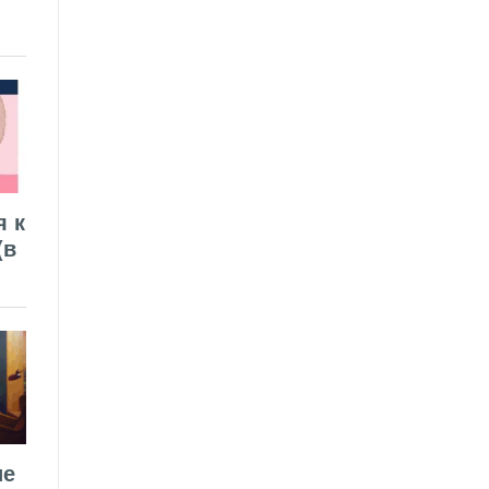
я к
(в
ие