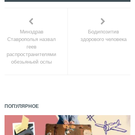
Минздрав
Бодипозитив
Ставрополья назвал
здорового человека
геев
распространителями
обезьяньей оспы
ПОПУЛЯРНОЕ