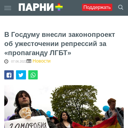
Skip
Поддержать
to
content
В Госдуму внесли законопроект
об ужесточении репрессий за
«пропаганду ЛГБТ»
Новости
07.06.2022