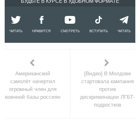
БУДЬТЕ В КУРСЕ В УДОБНОМ ФОРМАТЕ
ЧИТАТЬ
НРАВИТСЯ
СМОТРЕТЬ
ВСТУПИТЬ
ЧИТАТЬ
Американский
[Видео] В Молдове
самолёт начертил
стартовала кампания
огромный член для
против
военной базы россиян
дискриминации ЛГБТ-
подростков