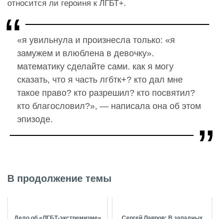
относится ли героиня к ЛГБТ+.
«я увильнула и произнесла только: «я
замужем и влюблена в девочку».
математику сделайте сами. как я могу
сказать, что я часть лгбтк+? кто дал мне
такое право? кто разрешил? кто посвятил?
кто благословил?», — написала она об этом
эпизоде.
В продолжение темы
Дело об «ЛГБТ-экстремизме»
Сергей Лавров: В западных