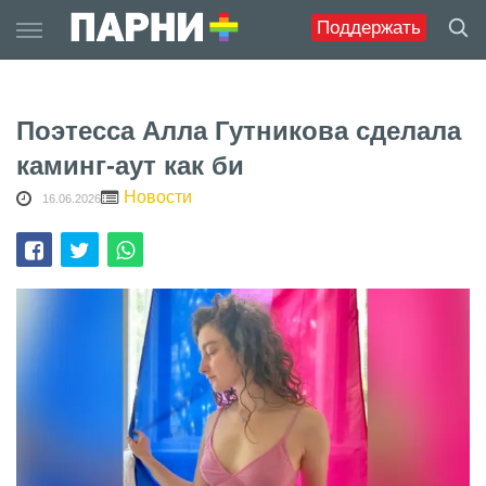
Skip
Поддержать
to
content
Поэтесса Алла Гутникова сделала
каминг-аут как би
Новости
16.06.2026