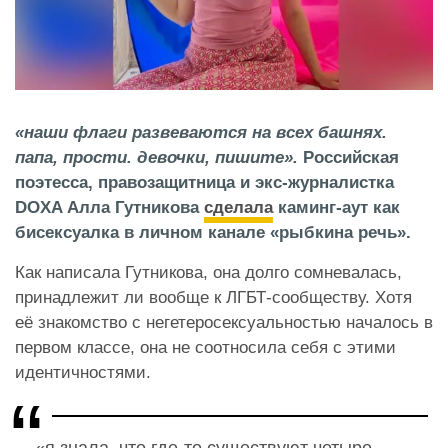
«наши флаги развеваются на всех башнях.
папа, прости. девочки, пишите».
Российская
поэтесса, правозащитница и экс-журналистка
DOXA Алла Гутникова
сделала
каминг-аут как
бисексуалка в личном канале «рыбкина речь».
Как написала Гутникова, она долго сомневалась,
принадлежит ли вообще к ЛГБТ-сообществу. Хотя
её знакомство с негетеросексуальностью началось в
первом классе, она не соотносила себя с этими
идентичностями.
«я знала, что где-то существуют четыре