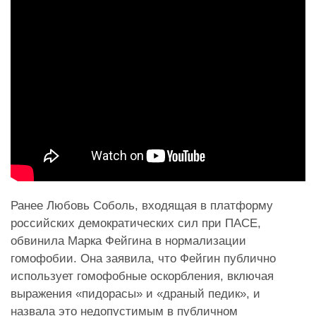
Ранее Любовь Соболь, входящая в платформу
российских демократических сил при ПАСЕ,
обвинила Марка Фейгина в нормализации
гомофобии. Она заявила, что Фейгин публично
использует гомофобные оскорбления, включая
выражения «пидорасы» и «драный педик», и
назвала это недопустимым в публичном