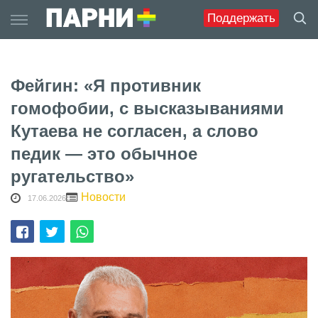
Skip
Поддержать
to
content
Фейгин: «Я противник
гомофобии, с высказываниями
Кутаева не согласен, а слово
педик — это обычное
ругательство»
Новости
17.06.2026