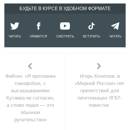
БУДЬТЕ В КУРСЕ В УДОБНОМ ФОРМАТЕ
ЧИТАТЬ
НРАВИТСЯ
СМОТРЕТЬ
ВСТУПИТЬ
ЧИТАТЬ
Фейгин: «Я противник
Игорь Кочетков: в
гомофобии, с
«Мирной России» нет
высказываниями
препятствий для
Кутаева не согласен,
легитимации ЛГБТ-
а слово педик — это
повестки
обычное
ругательство»