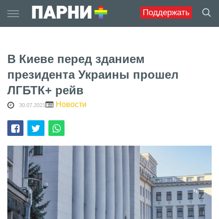
Skip
Поддержать
to
content
В Киеве перед зданием
президента Украины прошел
ЛГБТК+ рейв
Новости
30.07.2021