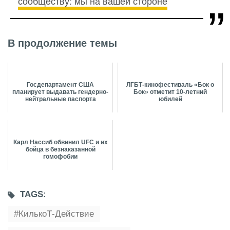
сообществу: мы на вашей стороне
В продолжение темы
Госдепартамент США
ЛГБТ-кинофестиваль «Бок о
планирует выдавать гендерно-
Бок» отметит 10-летний
нейтральные паспорта
юбилей
Карл Нассиб обвинил UFC и их
бойца в безнаказанной
гомофобии
TAGS:
КилькоТ-Действие