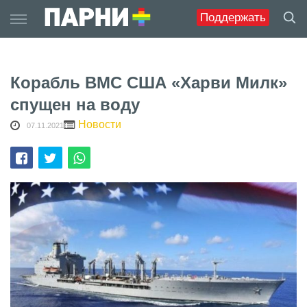
Skip
Поддержать
to
content
Корабль ВМС США «Харви Милк»
спущен на воду
Новости
07.11.2021