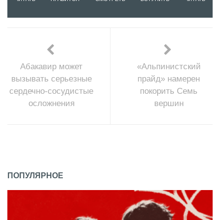
Абакавир может
«Альпинистский
вызывать серьезные
прайд» намерен
сердечно-сосудистые
покорить Семь
осложнения
вершин
ПОПУЛЯРНОЕ