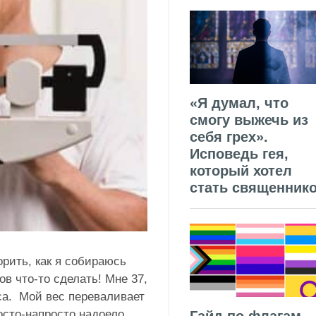
«Я думал, что
смогу выжечь из
себя грех».
Исповедь гея,
который хотел
стать священник
орить, как я собираюсь
в что-то сделать! Мне 37,
еса. Мой вес переваливает
осто-напросто надоело.