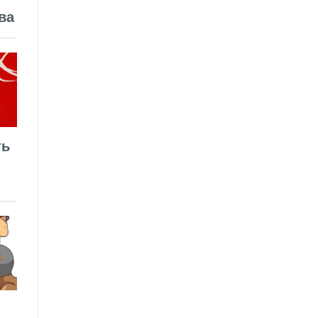
ва
ть