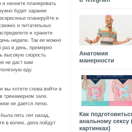
а и начните планировать
 нужно будет заранее
воскресенье планируйте и
 свежих и питательных
распределите и храните
день недели. Так ее можно
6 раз в день, примерно
Анатомия
ть высокую скорость
манерности
же не даст вам
полезную еду.
и вы хотите снова войти в
 в тренажерном зале.
ное не дается легко.
Как подготовитьс
 была пять лет назад,
анальному сексу 
те в колею, дела пойдут
картинках)