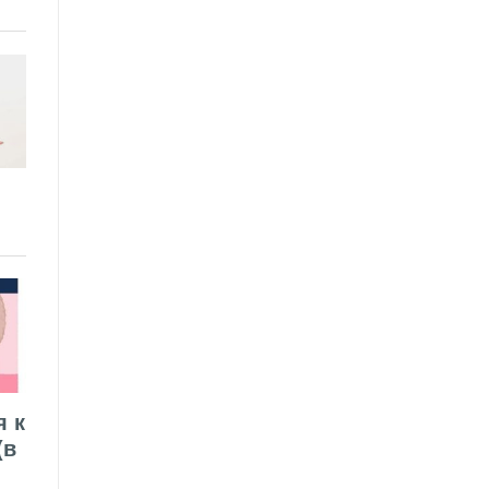
я к
(в