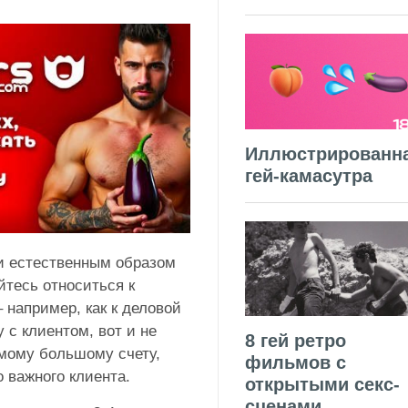
Иллюстрированн
гей-камасутра
ни естественным образом
тесь относиться к
 например, как к деловой
 с клиентом, вот и не
8 гей ретро
амому большому счету,
фильмов с
 важного клиента.
открытыми секс-
сценами