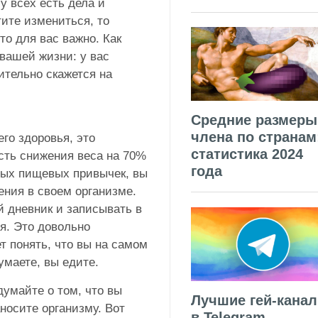
у всех есть дела и
тите измениться, то
то для вас важно. Как
 вашей жизни: у вас
ительно скажется на
Средние размеры
члена по странам
го здоровья, это
статистика 2024
ть снижения веса на 70%
года
ных пищевых привычек, вы
ения в своем организме.
 дневник и записывать в
ня. Это довольно
т понять, что вы на самом
думаете, вы едите.
думайте о том, что вы
Лучшие гей-кана
носите организму. Вот
в Telegram