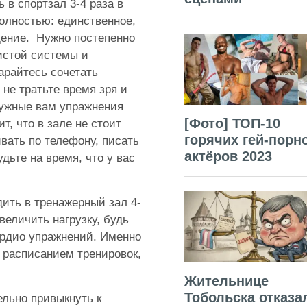
 в спортзал 3-4 раза в
олностью: единственное,
щение. Нужно постепенно
истой системы и
арайтесь сочетать
 не тратьте время зря и
нужные вам упражнения
[Фото] ТОП-10
т, что в зале не стоит
горячих гей-порн
ивать по телефону, писать
актёров 2023
дьте на время, что у вас
дить в тренажерный зал 4-
величить нагрузку, будь
ардио упражнений. Именно
 расписанием тренировок,
Жительнице
Тобольска отказа
ельно привыкнуть к