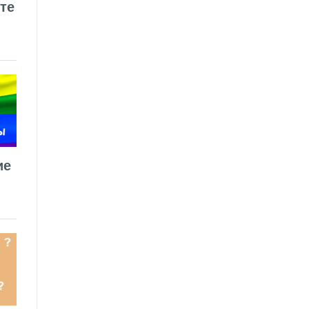
те
ие