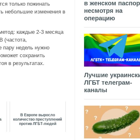
в женском паспор
тся только пожинать
несмотря на
ть небольшие изменения в
операцию
метод: каждые 2-3 месяца
 (частота,
е пару недель нужно
поможет сохранить
оя в результатах.
Лучшие украинск
ЛГБТ телеграм-
каналы
В Европе выросло
а
количество преступлений
против ЛГБТ-людей