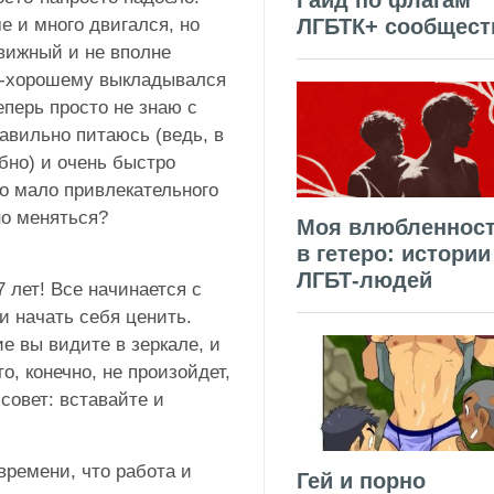
Гайд по флагам
 и много двигался, но
ЛГБТК+ сообщест
вижный и не вполне
по-хорошему выкладывался
еперь просто не знаю с
равильно питаюсь (ведь, в
бно) и очень быстро
го мало привлекательного
но меняться?
Моя влюбленнос
в гетеро: истории
ЛГБТ-людей
7 лет! Все начинается с
и начать себя ценить.
е вы видите в зеркале, и
о, конечно, не произойдет,
 совет: вставайте и
времени, что работа и
Гей и порно