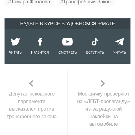
Тамара Фролова
Трансфобный Закон
БУДЬТЕ В КУРСЕ В УДОБНОМ ФОРМАТЕ
ЧИТАТЬ
НРАВИТСЯ
СМОТРЕТЬ
ВСТУПИТЬ
ЧИТАТЬ
Депутат псковского
Москвичку проверяют
парламента
на «ЛГБТ-пропаганду»
высказался против
из-за радужной
трансфобного закона
наклейки на
автомобиле