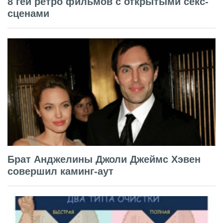
8 гей ретро фильмов с открытыми секс-
сценами
Брат Анджелины Джоли Джеймс Хэвен
совершил каминг-аут