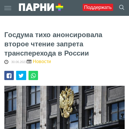
Skip
Поддержать
to
content
Госдума тихо анонсировала
второе чтение запрета
трансперехода в России
Новости
30.06.2023