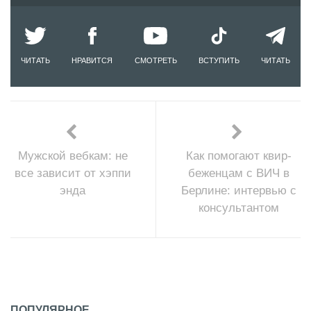
ЧИТАТЬ
НРАВИТСЯ
СМОТРЕТЬ
ВСТУПИТЬ
ЧИТАТЬ
Мужской вебкам: не
Как помогают квир-
все зависит от хэппи
беженцам с ВИЧ в
энда
Берлине: интервью с
консультантом
ПОПУЛЯРНОЕ