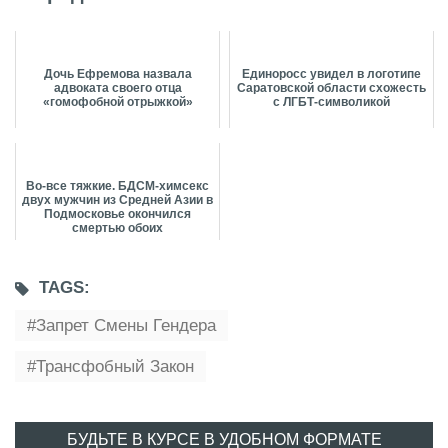
Дочь Ефремова назвала
Единоросс увидел в логотипе
адвоката своего отца
Саратовской области схожесть
«гомофобной отрыжкой»
с ЛГБТ-символикой
Во-все тяжкие. БДСМ-химсекс
двух мужчин из Средней Азии в
Подмосковье окончился
смертью обоих
TAGS:
Запрет Смены Гендера
Трансфобный Закон
БУДЬТЕ В КУРСЕ В УДОБНОМ ФОРМАТЕ