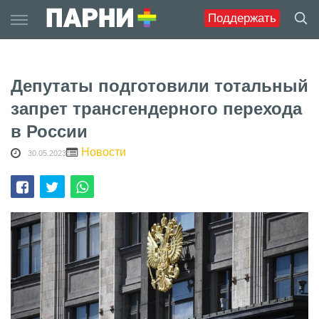
Skip
Поддержать
to
content
Депутаты подготовили тотальный
запрет трансгендерного перехода
в России
Новости
30.05.2023