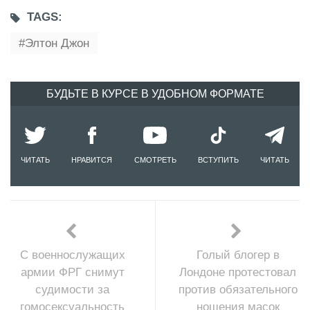
TAGS:
Элтон Джон
БУДЬТЕ В КУРСЕ В УДОБНОМ ФОРМАТЕ
ЧИТАТЬ
НРАВИТСЯ
СМОТРЕТЬ
ВСТУПИТЬ
ЧИТАТЬ
С военнослужащих
Голый блогер в
армии ФРГ снимут
Лондоне протестовал
судимости за
против обязательного
гомосексуальность
ношения масок