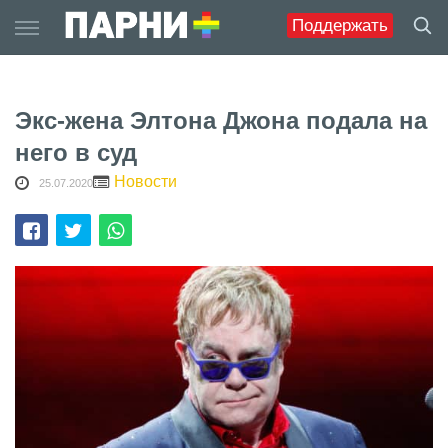
Skip
Поддержать
to
content
Экс-жена Элтона Джона подала на
него в суд
Новости
25.07.2020