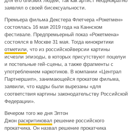
для его близких людей, так как артист неоднократно
заявлял о своей бисексуальности.
Премьера фильма Декстера Флетчера «Рокетмен»
состоялась 16 мая 2019 года на Каннском
фестивале. Предпремьерный показ «Рокетмена»
состоялся в Москве 31 мая. Тогда кинокритики
отметили
, что из российскойверсии картины
исчезли эпизоды, в которых присутствуют поцелуи
и постельные гей-сцены, а также фрагменты с
употреблением наркотиков. В компании «Централ
Партнершип», занимающейся прокатом фильма,
заявили, что кадры были вырезаны «для
соответствия картины законодательству Российской
Федерации».
Вечером того же дня Элтон
Джон
раскритиковал
решение российского
прокатчика. Он назвал решение прокатчика