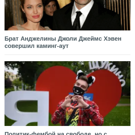
Брат Анджелины Джоли Джеймс Хэвен
совершил каминг-аут
Политик-фембой на свободе, но с